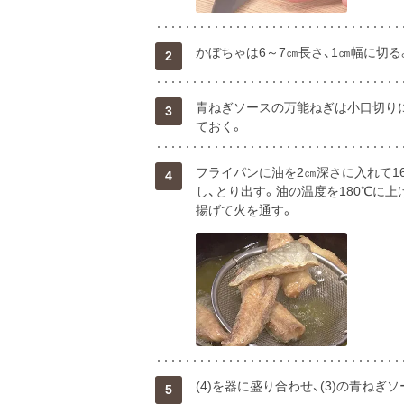
かぼちゃは6～7㎝長さ、1㎝幅に切る
2
青ねぎソースの万能ねぎは小口切り
3
ておく。
フライパンに油を2㎝深さに入れて1
4
し、とり出す。油の温度を180℃に
揚げて火を通す。
(4)を器に盛り合わせ、(3)の青ねぎ
5