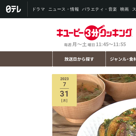
バラエティ・音楽
ニュース・情報
ドラマ
映画
月～土
11:45～11:55
毎週
曜日
放送日から探す
ジャンル・食
2023
7
31
[
月
]