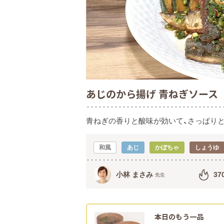
あじのから揚げ 青ねぎソース
青ねぎの香りと酸味が効いて、さっぱり
和風
あじ
かぼちゃ
しょうゆ
小林 まさみ
37
先生
本日のもう一品