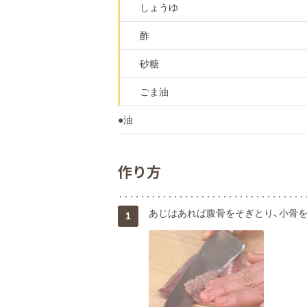
しょうゆ
酢
砂糖
ごま油
●油
作り方
あじはあれば腹骨をそぎとり、小骨を
1