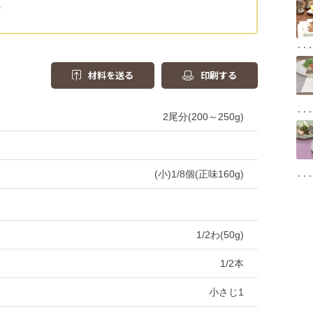
の
材料を送る
印刷する
2尾分(200～250g)
(小)1/8個(正味160g)
1/2わ(50g)
1/2本
小さじ1