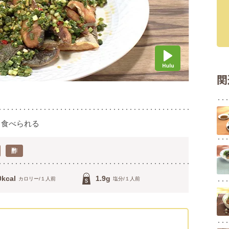
関
と食べられる
酢
0kcal
1.9g
カロリー/１人前
塩分/１人前