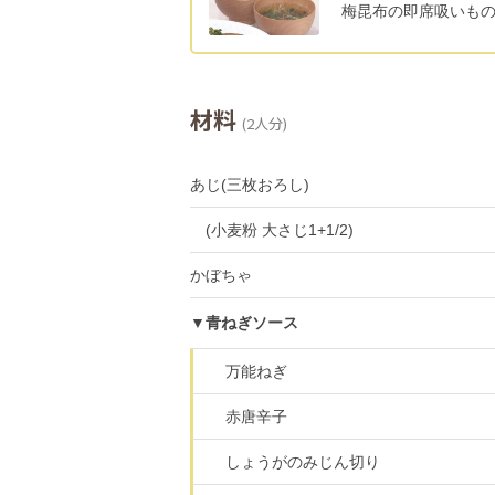
梅昆布の即席吸いも
材料
(2人分)
あじ(三枚おろし)
(小麦粉 大さじ1+1/2)
かぼちゃ
▼青ねぎソース
万能ねぎ
赤唐辛子
しょうがのみじん切り