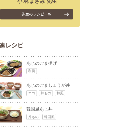
小林
まさみ
先生
先生のレシピ一覧
連レシピ
あじのごま揚げ
和風
あじのごましょうが丼
エコ
丼もの
和風
韓国風あじ丼
丼もの
韓国風