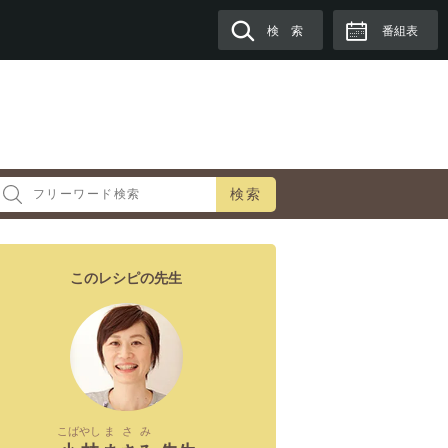
検 索
番組表
検索
このレシピの先生
こばやし
まさみ