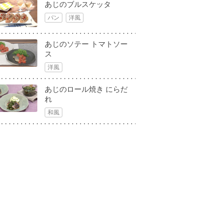
あじのブルスケッタ
パン
洋風
あじのソテー トマトソー
ス
洋風
あじのロール焼き にらだ
れ
和風