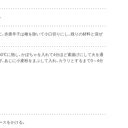
。
に、赤唐辛子は種を除いて小口切りにし、残りの材料と混ぜ
60℃に熱し、かぼちゃを入れて4分ほど素揚げにして火を通
上げ、あじに小麦粉をまぶして入れ、カラリとするまで3～4分
ソースをかける。