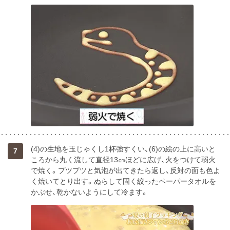
(4)の生地を玉じゃくし1杯強すくい、(6)の絵の上に高いと
7
ころから丸く流して直径13㎝ほどに広げ、火をつけて弱火
で焼く。プツプツと気泡が出てきたら返し、反対の面も色よ
く焼いてとり出す。ぬらして固く絞ったペーパータオルを
かぶせ、乾かないようにして冷ます。