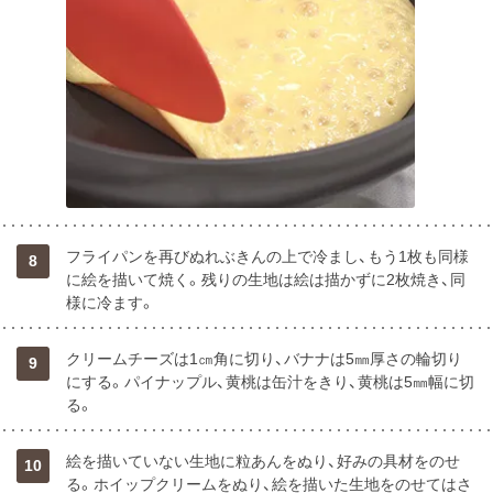
フライパンを再びぬれぶきんの上で冷まし、もう1枚も同様
8
に絵を描いて焼く。残りの生地は絵は描かずに2枚焼き、同
様に冷ます。
クリームチーズは1㎝角に切り、バナナは5㎜厚さの輪切り
9
にする。パイナップル、黄桃は缶汁をきり、黄桃は5㎜幅に切
る。
絵を描いていない生地に粒あんをぬり、好みの具材をのせ
10
る。ホイップクリームをぬり、絵を描いた生地をのせてはさ