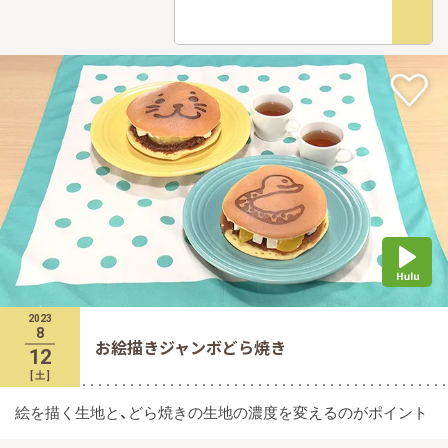
2023
8
お絵描きジャンボどら焼き
12
[
土
]
絵を描く生地と、どら焼きの生地の濃度を変えるのがポイント