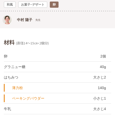
和風
お菓子・デザート
卵
中村 陽子
先生
材料
(直径14〜15㎝・2個分)
卵
2個
グラニュー糖
40g
はちみつ
大さじ2
薄力粉
140g
ベーキングパウダー
小さじ1
牛乳
大さじ4