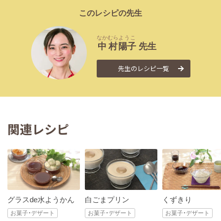
このレシピの先生
なかむら
ようこ
中村
陽子
先生
先生のレシピ一覧
関連レシピ
グラスde水ようかん
白ごまプリン
くずきり
お菓子・デザート
お菓子・デザート
お菓子・デザート