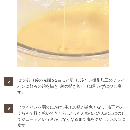
(3)の絞り袋の先端を2㎜ほど切り、冷たい樹脂加工のフライ
5
パンに好みの絵を描き、線の描き終わりは引かずに少し戻
す。
フライパンを弱火にかけ、生地の縁が茶色くなり、表面がふ
6
くらんで軽く乾いてきたら、いったんぬれぶきんの上にのせ
てジューッという音がしなくなるまで底を冷やし、ガス台に
戻す。