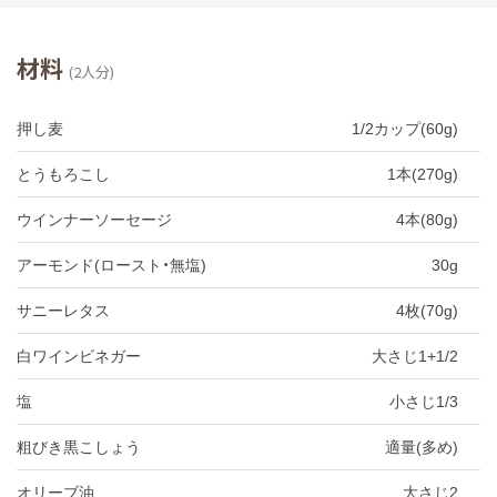
材料
(2人分)
押し麦
1/2カップ(60g)
とうもろこし
1本(270g)
ウインナーソーセージ
4本(80g)
アーモンド(ロースト・無塩)
30g
サニーレタス
4枚(70g)
白ワインビネガー
大さじ1+1/2
塩
小さじ1/3
粗びき黒こしょう
適量(多め)
オリーブ油
大さじ2