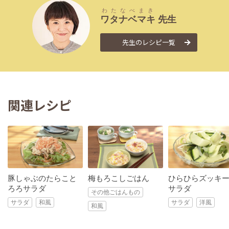
わたなべ
まき
ワタナベ
マキ
先生
先生のレシピ一覧
関連レシピ
豚しゃぶのたらこと
梅もろこしごはん
ひらひらズッキ
ろろサラダ
サラダ
その他ごはんもの
サラダ
和風
サラダ
洋風
和風