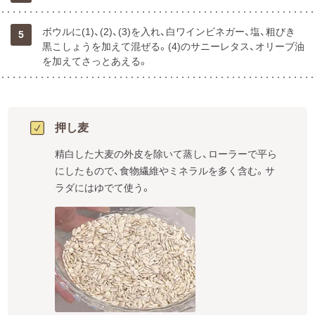
ボウルに(1)、(2)、(3)を入れ、白ワインビネガー、塩、粗びき
5
黒こしょうを加えて混ぜる。(4)のサニーレタス、オリーブ油
を加えてさっとあえる。
押し麦
精白した大麦の外皮を除いて蒸し、ローラーで平ら
にしたもので、食物繊維やミネラルを多く含む。サ
ラダにはゆでて使う。