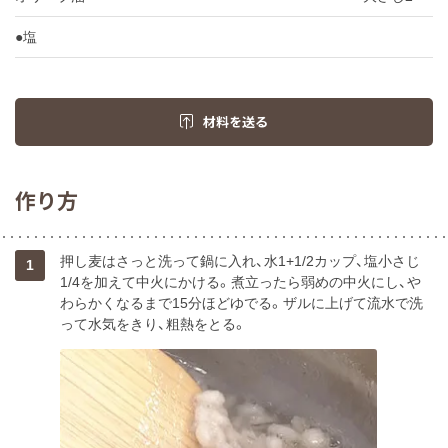
●塩
材料を送る
作り方
押し麦はさっと洗って鍋に入れ、水1+1/2カップ、塩小さじ
1
1/4を加えて中火にかける。煮立ったら弱めの中火にし、や
わらかくなるまで15分ほどゆでる。ザルに上げて流水で洗
って水気をきり、粗熱をとる。