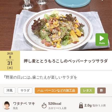
2023
8
押し麦ととうもろこしのペッパーナッツサラダ
31
[
木
]
「野菜の日」には、歯ごたえが楽しいサラダを
洋風
サラダ
ハム･ベーコンなどの加工品
レタス
酢
ワタナベ マキ
526kcal
2.0g
塩分/１人前
先生
カロリー/１人前