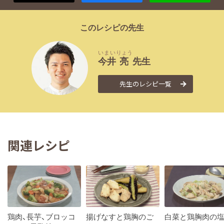
このレシピの先生
いまい
りょう
今井
亮
先生
先生のレシピ一覧
関連レシピ
鶏肉、長芋、ブロッコ
揚げなすと鶏胸のご
白菜と鶏胸肉の