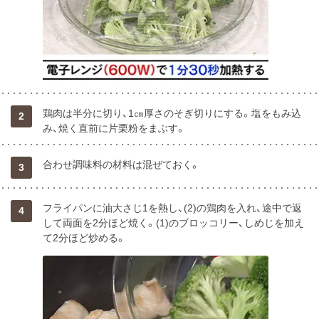
鶏肉は半分に切り、1㎝厚さのそぎ切りにする。塩をもみ込
2
み、焼く直前に片栗粉をまぶす。
合わせ調味料の材料は混ぜておく。
3
フライパンに油大さじ1を熱し、(2)の鶏肉を入れ、途中で返
4
して両面を2分ほど焼く。(1)のブロッコリー、しめじを加え
て2分ほど炒める。