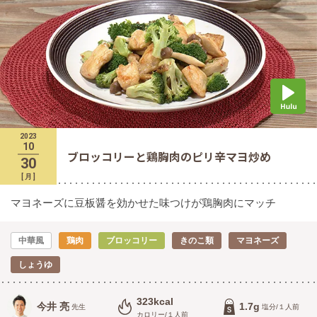
2023
10
ブロッコリーと鶏胸肉のピリ辛マヨ炒め
30
[
月
]
マヨネーズに豆板醤を効かせた味つけが鶏胸肉にマッチ
中華風
鶏肉
ブロッコリー
きのこ類
マヨネーズ
しょうゆ
323kcal
今井 亮
1.7g
先生
塩分/１人前
カロリー/１人前