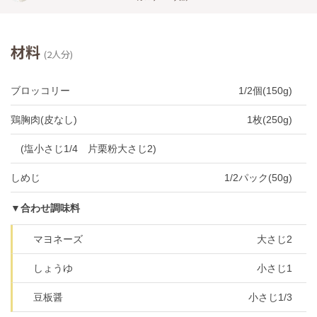
材料
(2人分)
ブロッコリー
1/2個(150g)
鶏胸肉(皮なし)
1枚(250g)
(塩小さじ1/4 片栗粉大さじ2)
しめじ
1/2パック(50g)
▼合わせ調味料
マヨネーズ
大さじ2
しょうゆ
小さじ1
豆板醤
小さじ1/3