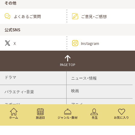
その他
よくあるご質問
ご意見・ご感想
公式SNS
X
Instagram
PAGE TOP
ドラマ
ニュース・情報
映画
バラエティ・音楽
スポーツ
アニメ
ミニ番組
イベント
ホーム
放送日
ジャンル・食材
先生
お気に入り
通販