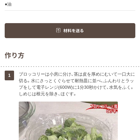
●油
材料を送る
作り方
ブロッコリーは小房に分け、茎は皮を厚めにむいて一口大に
1
切る。水にさっとくぐらせて耐熱皿に並べ、ふんわりとラッ
プをして電子レンジ(600W)に1分30秒かけて、水気をふく。
しめじは根元を除き、ほぐす。