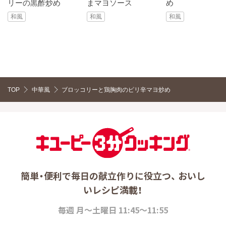
リーの黒酢炒め
まマヨソース
め
和風
和風
和風
TOP
中華風
ブロッコリーと鶏胸肉のピリ辛マヨ炒め
簡単・便利で毎日の献立作りに役立つ、 おいし
いレシピ満載！
毎週 月～土曜日 11:45～11:55