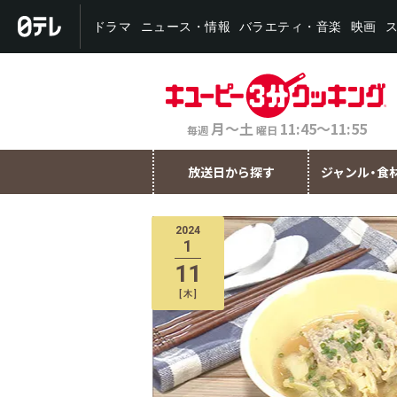
バラエティ・音楽
ニュース・情報
ドラマ
映画
月～土
11:45～11:55
毎週
曜日
放送日から探す
ジャンル・食
2024
1
11
[
木
]