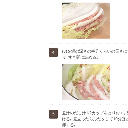
(3)を鍋の深さの半分くらいの長さ
4
り、すき間に詰める。
煮汁のだし汁1/2カップをとりおく。
5
ける。煮立ったらふたをして10分ほ
節する。