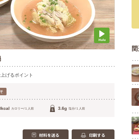
関
鍋
仕上げるポイント
そ
8kcal
3.6g
カロリー/１人前
塩分/１人前
材料を送る
印刷する