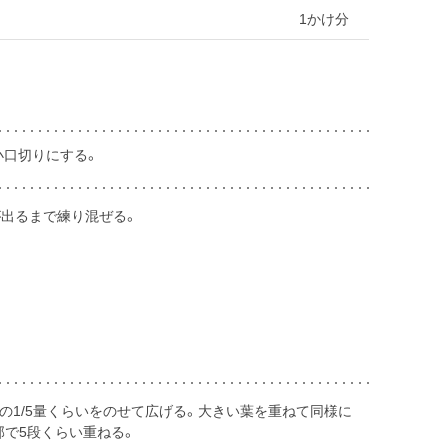
1かけ分
小口切りにする。
が出るまで練り混ぜる。
)の1/5量くらいをのせて広げる。大きい葉を重ねて同様に
部で5段くらい重ねる。