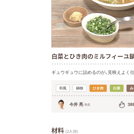
白菜とひき肉のミルフィーユ
ギュウギュウに詰めるのが、見映えよく
和風
鍋物
ひき肉
白菜
み
今井 亮
38
先生
材料
(2人分)