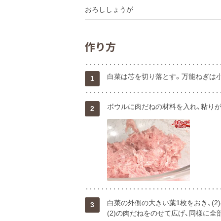
おろししょうが
作り方
白菜は芯を切り落とす。万能ねぎは
1
ボウルに肉だねの材料を入れ、粘り
2
白菜の外側の大きい葉1枚をおき、(2
3
(2)の肉だねをのせて広げ、同様に全