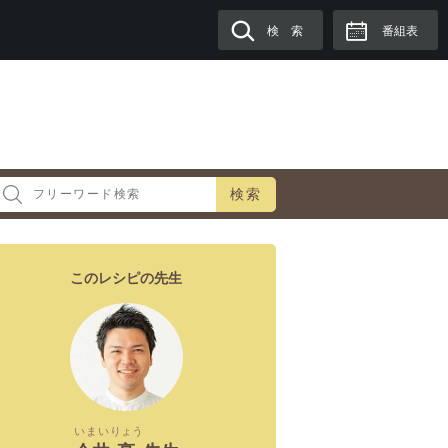
検 索
番組表
検索
このレシピの先生
いまい
りょう