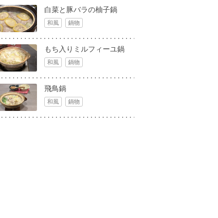
白菜と豚バラの柚子鍋
和風
鍋物
もち入りミルフィーユ鍋
和風
鍋物
飛鳥鍋
和風
鍋物