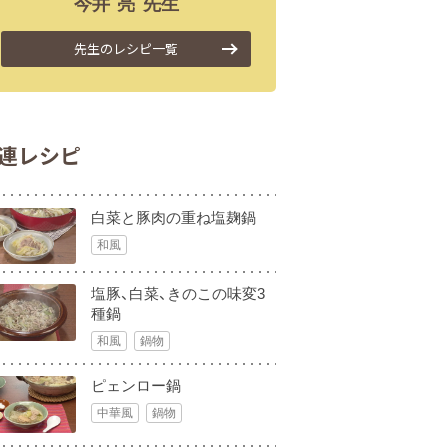
今井
亮
先生
先生のレシピ一覧
連レシピ
白菜と豚肉の重ね塩麹鍋
和風
塩豚、白菜、きのこの味変3
種鍋
和風
鍋物
ピェンロー鍋
中華風
鍋物