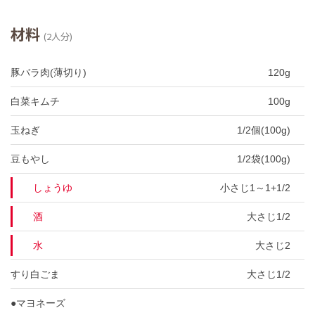
材料
(2人分)
豚バラ肉(薄切り)
120g
白菜キムチ
100g
玉ねぎ
1/2個(100g)
豆もやし
1/2袋(100g)
しょうゆ
小さじ1～1+1/2
酒
大さじ1/2
水
大さじ2
すり白ごま
大さじ1/2
●マヨネーズ