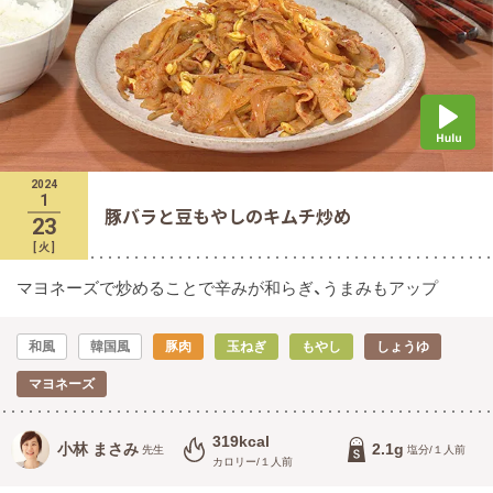
2024
1
豚バラと豆もやしのキムチ炒め
23
[
火
]
マヨネーズで炒めることで辛みが和らぎ、うまみもアップ
和風
韓国風
豚肉
玉ねぎ
もやし
しょうゆ
マヨネーズ
319kcal
小林 まさみ
2.1g
先生
塩分/１人前
カロリー/１人前