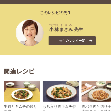
このレシピの先生
こばやし
まさみ
小林
まさみ
先生
先生のレシピ一覧
関連レシピ
牛肉とキムチの炒り
もち入り豚キムチ炒
豚バラ肉と切り