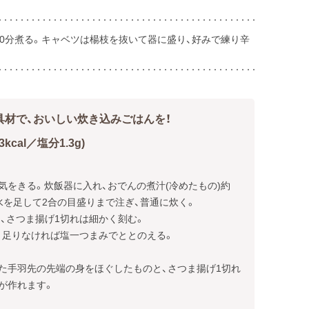
て10分煮る。キャベツは楊枝を抜いて器に盛り、好みで練り辛
具材で、おいしい炊き込みごはんを！
cal／塩分1.3g)
水気をきる。炊飯器に入れ、おでんの煮汁(冷めたもの)約
は水を足して2合の目盛りまで注ぎ、普通に炊く。

、さつま揚げ1切れは細かく刻む。

みて、足りなければ塩一つまみでととのえる。

た手羽先の先端の身をほぐしたものと、さつま揚げ1切れ
が作れます。