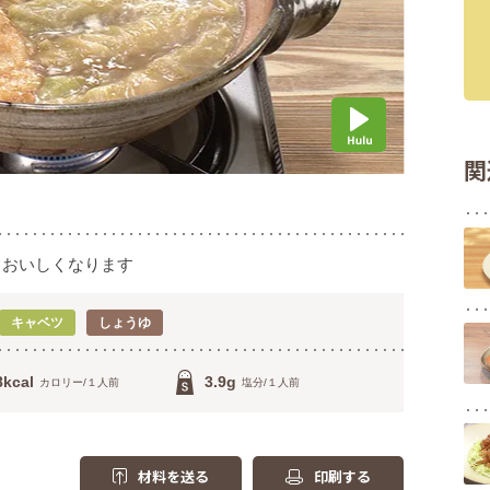
関
ておいしくなります
キャベツ
しょうゆ
8kcal
3.9g
カロリー/１人前
塩分/１人前
材料を送る
印刷する