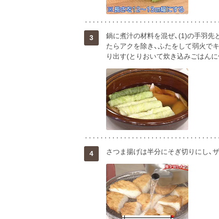
鍋に煮汁の材料を混ぜ、(1)の手羽先
3
たらアクを除き、ふたをして弱火でキ
り出す(とりおいて炊き込みごはんに
さつま揚げは半分にそぎ切りにし、
4