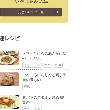
小林
まさみ
先生
先生のレシピ一覧
連レシピ
トマトとにらのあんかけ冷
やしうどん
そば・うどん
エコ
和風
ごろごろにんじんと鶏手羽
元の煮もの
和風
豚バラのスタミナ炒め 卵
黄のせ
エコ
和風