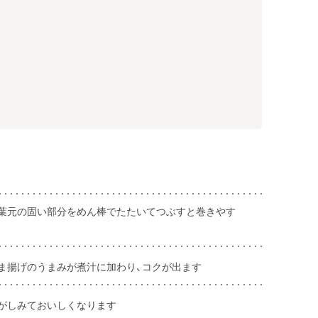
葉元の固い部分をめん棒でたたいてつぶすと巻きやす
ま揚げのうまみが煮汁に加わり、コクが出ます
がしみておいしくなります