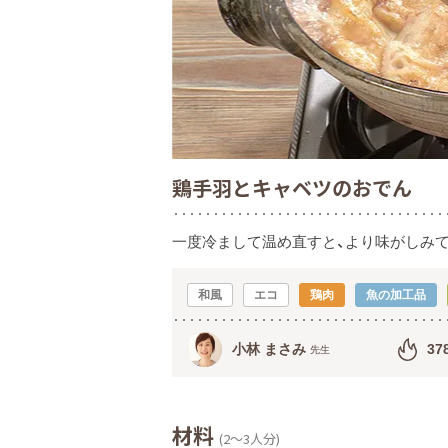
鶏手羽とキャベツのおでん
一度冷まして温め直すと、より味がしみ
和風
エコ
鶏肉
魚の加工品
小林 まさみ
37
先生
材料
(2～3人分)