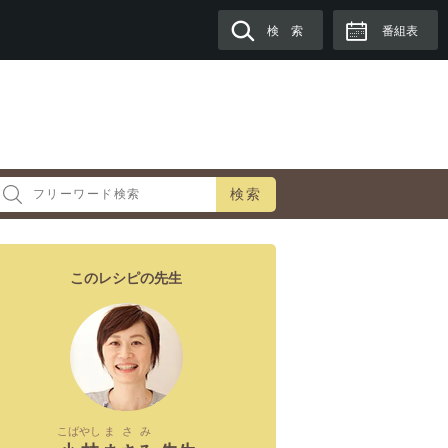
検 索
番組表
検索
このレシピの先生
こばやし
まさみ