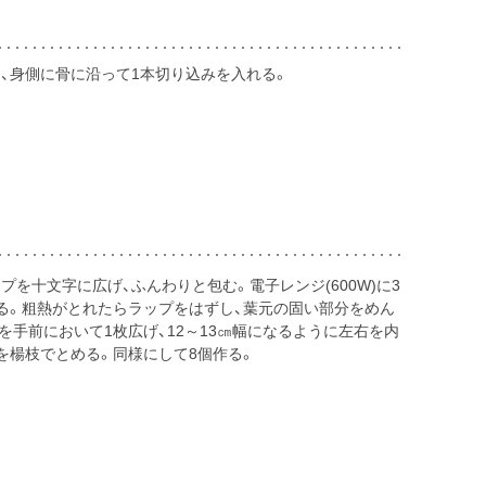
、身側に骨に沿って1本切り込みを入れる。
を十文字に広げ、ふんわりと包む。電子レンジ(600W)に3
る。粗熱がとれたらラップをはずし、葉元の固い部分をめん
を手前において1枚広げ、12～13㎝幅になるように左右を内
を楊枝でとめる。同様にして8個作る。