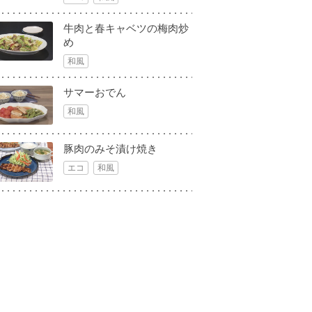
牛肉と春キャベツの梅肉炒
め
和風
サマーおでん
和風
豚肉のみそ漬け焼き
エコ
和風