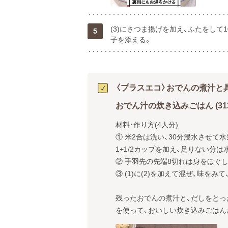
(3)にさつま揚げを加え、ふたをし
5
子を添える。
〈プラスエコ〉おでんの煮汁と
おでん汁の炊き込みごはん (313k
材料・作り方(4人分)

① 米2合は洗い、30分浸水させて
1+1/2カップを加え、足りない分
② 手羽先の先端8切れは身をほぐし
③ (1)に(2)を加えて混ぜ、味を
残ったおでんの煮汁と、だしをとっ
を使って、おいしい炊き込みごはん