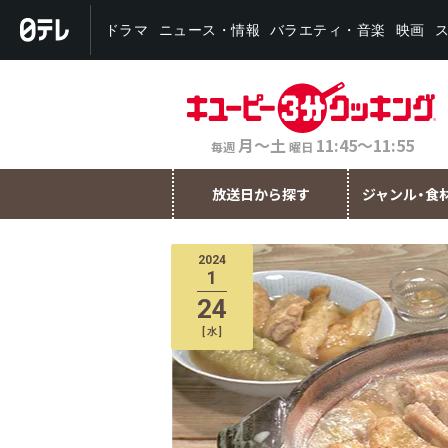
バラエティ・音楽
ニュース・情報
ドラマ
映画
月～土
11:45～11:55
毎週
曜日
放送日から探す
ジャンル・食
2024
1
24
[
水
]