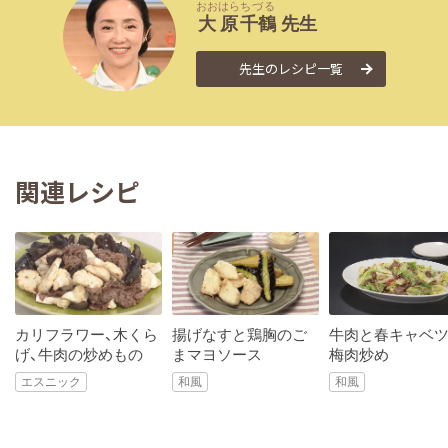
おおはら
ちづる
大原
千鶴
先生
先生のレシピ一覧
関連レシピ
カリフラワー、木くら
揚げなすと鶏胸のご
牛肉と春キャベ
げ、牛肉の炒めもの
まマヨソース
梅肉炒め
エスニック
和風
和風