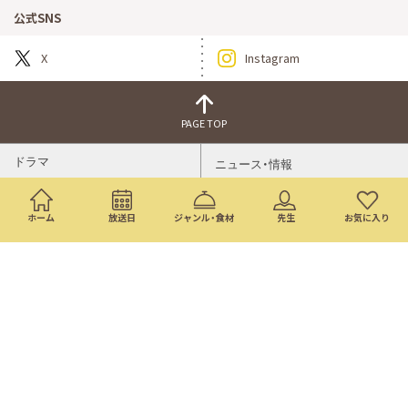
公式SNS
X
Instagram
PAGE TOP
ドラマ
ニュース・情報
映画
バラエティ・音楽
ホーム
放送日
ジャンル・食材
先生
お気に入り
スポーツ
アニメ
ミニ番組
イベント
通販
トップページ
番組表
検索