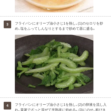
フライパンにオリーブ油小さじ1を熱し、(1)のセロリを炒
3
め、塩をふってしんなりとするまで炒めて器に盛る。
フライパンにオリーブ油小さじ1を熱し、(2)の卵液を流し入
4
れ、菜箸でざっと混ぜて半熟状に炒める。(3)にのせ、粗びき