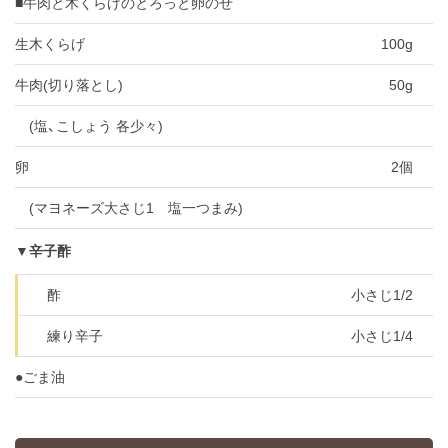
■牛肉と木くらげのとろっと卵のせ
生木くらげ
100g
牛肉(切り落とし)
50g
(塩、こしょう 各少々)
卵
2個
(マヨネーズ大さじ1 塩一つまみ)
▼辛子酢
酢
小さじ1/2
練り辛子
小さじ1/4
●ごま油