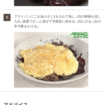
フライパンにごま油小さじ1を入れて熱し、(3)の卵液を流し
5
入れ、菜箸でざっと混ぜて半熟状に炒める。(4)にのせ、(2)の
辛子酢をかける。
アドバイス