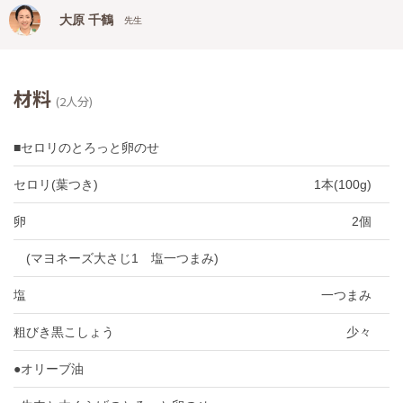
大原 千鶴
先生
材料
(2人分)
■セロリのとろっと卵のせ
セロリ(葉つき)
1本(100g)
卵
2個
(マヨネーズ大さじ1 塩一つまみ)
塩
一つまみ
粗びき黒こしょう
少々
●オリーブ油