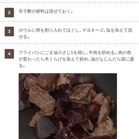
辛子酢の材料は混ぜておく。
2
ボウルに卵を割り入れてほぐし、マヨネーズ、塩を加えて混
3
ぜる。
フライパンにごま油小さじ1を熱し、牛肉を炒める。肉の色
4
が変わったら木くらげを加えて炒め、油がなじんだら器に盛
る。