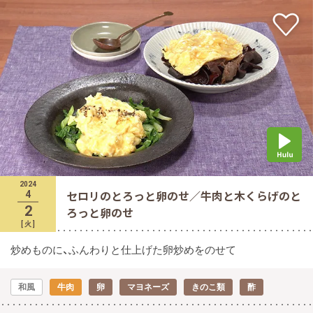
2024
セロリのとろっと卵のせ／牛肉と木くらげのと
4
2
ろっと卵のせ
[
火
]
炒めものに、ふんわりと仕上げた卵炒めをのせて
和風
牛肉
卵
マヨネーズ
きのこ類
酢