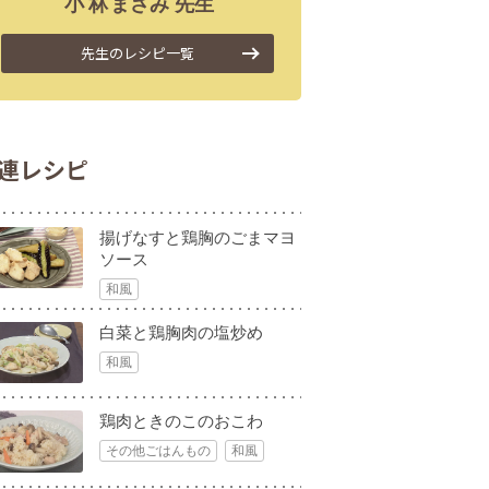
小林
まさみ
先生
先生のレシピ一覧
連レシピ
揚げなすと鶏胸のごまマヨ
ソース
和風
白菜と鶏胸肉の塩炒め
和風
鶏肉ときのこのおこわ
その他ごはんもの
和風