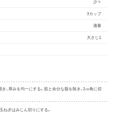
少々
3カップ
適量
大さじ1
き、厚みを均一にする。筋と余分な脂を除き、2㎝角に切
。玉ねぎはみじん切りにする。