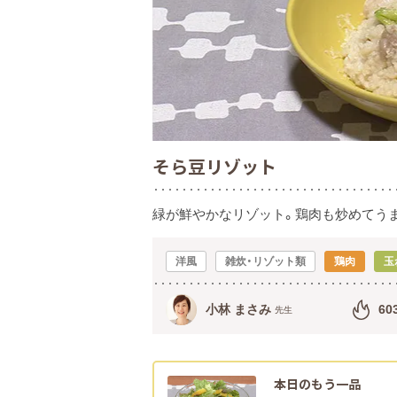
そら豆リゾット
緑が鮮やかなリゾット。鶏肉も炒めてうま
洋風
雑炊・リゾット類
鶏肉
玉
小林 まさみ
60
先生
本日のもう一品