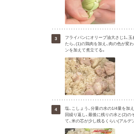
フライパンにオリーブ油大さじ1、玉
3
たら、(1)の鶏肉を加え、肉の色が変
ンを加えて煮立てる。
塩、こしょう、分量の水の1/4量を
4
回繰り返し、最後に残りの水と(2)
て、米の芯が少し残るくらい(アルデ