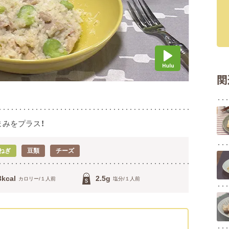
関
みをプラス！
ねぎ
豆類
チーズ
3kcal
2.5g
カロリー/１人前
塩分/１人前