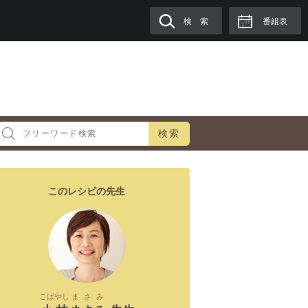
検 索
番組表
検索
このレシピの先生
こばやし
まさみ