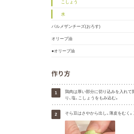
こしょう
水
パルメザンチーズ(おろす)
オリーブ油
●オリーブ油
作り方
鶏肉は厚い部分に切り込みを入れて開
1
り、塩、こしょうをもみ込む。
そら豆はさやから出し、薄皮をむく
2