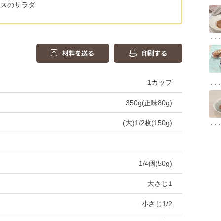
タスのサラダ
材料を送る
印刷する
1カップ
350g(正味80g)
(大)1/2枚(150g)
1/4個(50g)
大さじ1
小さじ1/2