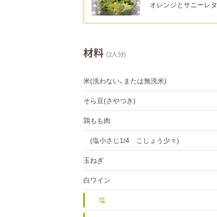
オレンジとサニーレ
材料
(2人分)
米(洗わない、または無洗米)
そら豆(さやつき)
鶏もも肉
(塩小さじ1/4 こしょう少々)
玉ねぎ
白ワイン
塩