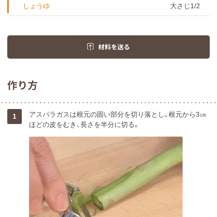
しょうゆ
大さじ1/2
材料を送る
作り方
アスパラガスは根元の固い部分を切り落とし、根元から3㎝
1
ほどの皮をむき、長さを半分に切る。