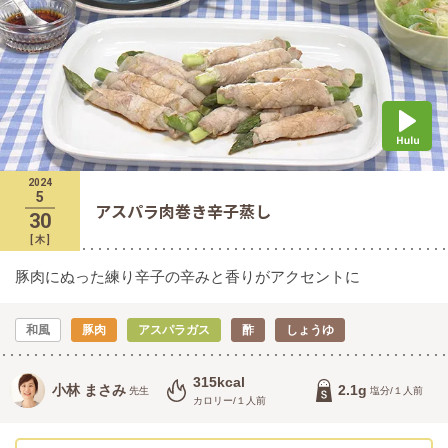
2024
5
アスパラ肉巻き辛子蒸し
30
[
木
]
豚肉にぬった練り辛子の辛みと香りがアクセントに
和風
豚肉
アスパラガス
酢
しょうゆ
315kcal
小林 まさみ
2.1g
先生
塩分/１人前
カロリー/１人前