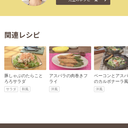
関連レシピ
豚しゃぶのたらこと
アスパラの肉巻きフ
ベーコンとアス
ろろサラダ
ライ
のカルボナーラ
サラダ
和風
洋風
洋風