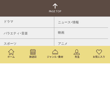
PAGE TOP
ドラマ
ニュース・情報
映画
バラエティ・音楽
スポーツ
アニメ
ミニ番組
イベント
ホーム
放送日
ジャンル・食材
先生
お気に入り
通販
トップページ
番組表
検索
©Nippon Television Network Corporation