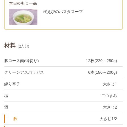
本日のもう一品
桜えびのパスタスープ
材料
(2人分)
豚ロース肉(薄切り)
12枚(220～250g)
グリーンアスパラガス
6本(150～200g)
練り辛子
大さじ1
塩
二つまみ
酒
大さじ2
酢
大さじ1/2