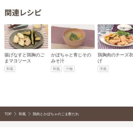
関連レシピ
揚げなすと鶏胸のご
かぼちゃと青じその
鶏胸肉のチーズ
まマヨソース
みそ汁
げ
和風
和風
汁物
洋風
TOP
和風
鶏肉とかぼちゃのごま酢だれ