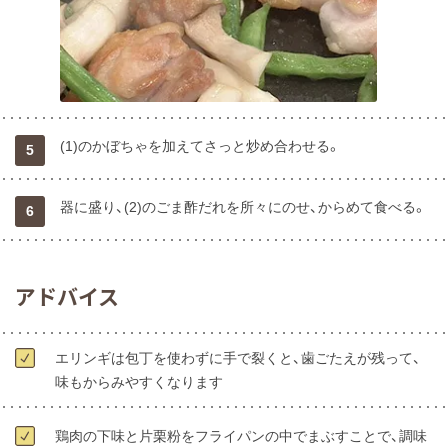
(1)のかぼちゃを加えてさっと炒め合わせる。
5
器に盛り、(2)のごま酢だれを所々にのせ、からめて食べる。
6
アドバイス
エリンギは包丁を使わずに手で裂くと、歯ごたえが残って、
味もからみやすくなります
鶏肉の下味と片栗粉をフライパンの中でまぶすことで、調味