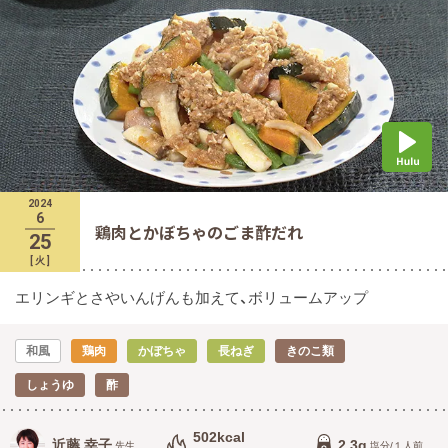
2024
6
鶏肉とかぼちゃのごま酢だれ
25
[
火
]
エリンギとさやいんげんも加えて、ボリュームアップ
和風
鶏肉
かぼちゃ
長ねぎ
きのこ類
しょうゆ
酢
502kcal
近藤 幸子
2.3g
先生
塩分/１人前