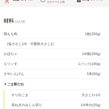
カロリー/１人前
材料
(2人分)
鶏もも肉
1枚(250g)
(塩小さじ1/4 片栗粉大さじ1)
かぼちゃ
1/6個(250g)
エリンギ
1パック(100g)
さやいんげん
5本(50g)
▼ごま酢だれ
すり白ごま
大さじ1+1/2
長ねぎのみじん切り
1/4本分(25g)