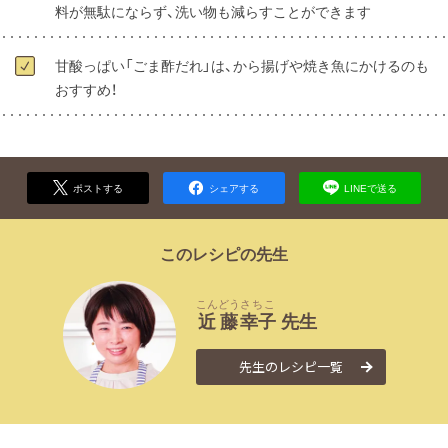
料が無駄にならず、洗い物も減らすことができます
甘酸っぱい「ごま酢だれ」は、から揚げや焼き魚にかけるのも
おすすめ！
ポストする
シェアする
LINEで送る
このレシピの先生
こんどう
さちこ
近藤
幸子
先生
先生のレシピ一覧