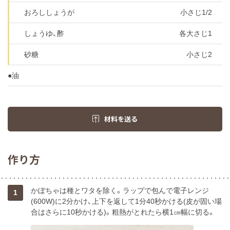
おろししょうが
小さじ1/2
しょうゆ、酢
各大さじ1
砂糖
小さじ2
●油
材料を送る
作り方
かぼちゃは種とワタを除く。ラップで包んで電子レンジ
1
(600W)に2分かけ、上下を返して1分40秒かける(皮が固い場
合はさらに10秒かける)。粗熱がとれたら横1㎝幅に切る。