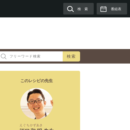
検 索
番組表
検索
このレシピの先生
えぐち
かずあき