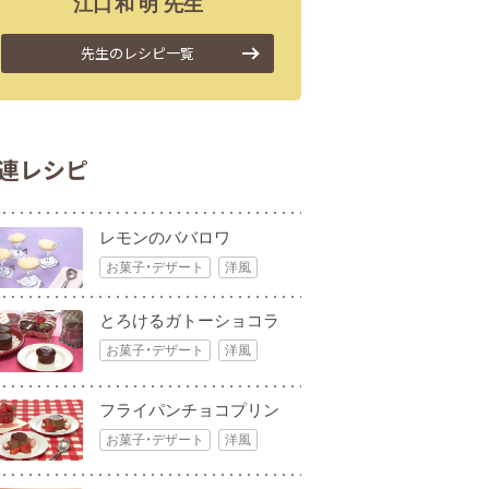
江口
和明
先生
先生のレシピ一覧
連レシピ
レモンのババロワ
お菓子・デザート
洋風
とろけるガトーショコラ
お菓子・デザート
洋風
フライパンチョコプリン
お菓子・デザート
洋風