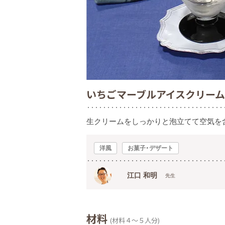
いちごマーブルアイスクリー
生クリームをしっかりと泡立てて空気を
洋風
お菓子・デザート
江口 和明
先生
材料
(材料４～５人分)