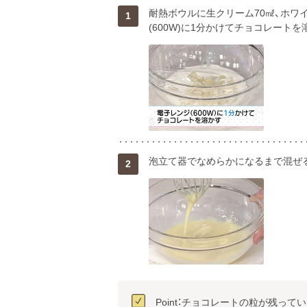
耐熱ボウルに生クリーム70㎖、ホワ
1
(600W)に1分かけてチョコレートを
泡立て器でなめらかになるまで混ぜ
2
Point：チョコレートの粒が残って