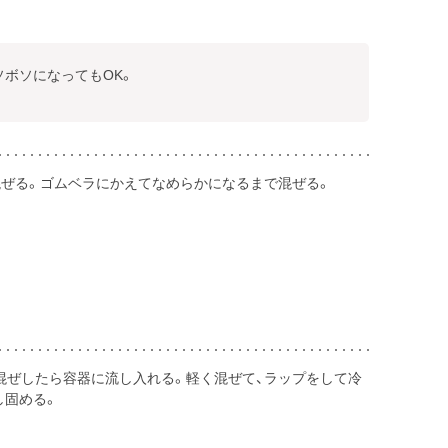
ボソボソになってもOK。
と混ぜる。ゴムベラにかえてなめらかになるまで混ぜる。
と混ぜしたら容器に流し入れる。軽く混ぜて、ラップをして冷
し固める。