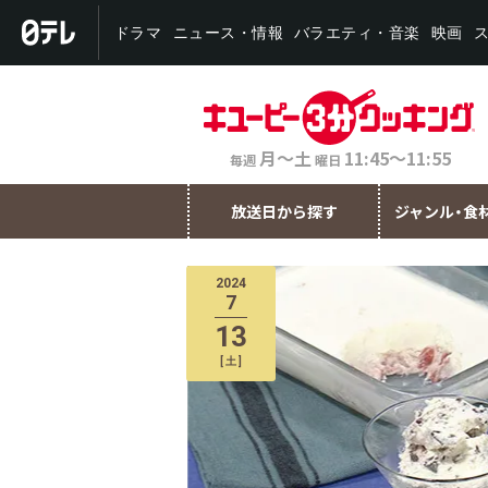
バラエティ・音楽
ニュース・情報
ドラマ
映画
月～土
11:45～11:55
毎週
曜日
放送日から探す
ジャンル・食
2024
7
13
[
土
]