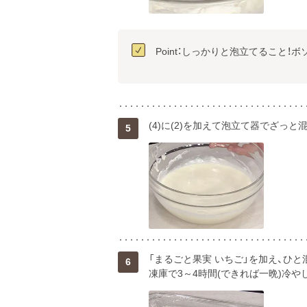
Point：しっかりと泡立てること！
(4)に(2)を加えて泡立て器でざっ
5
「まるごと果実 いちご」を加え、ひ
6
凍庫で3～4時間(できれば一晩)冷や