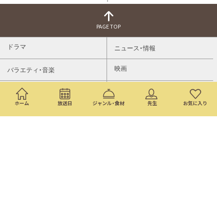
PAGE TOP
ドラマ
ニュース・情報
映画
バラエティ・音楽
スポーツ
アニメ
ホーム
放送日
ジャンル・食材
先生
お気に入り
ミニ番組
イベント
通販
トップページ
番組表
検索
©Nippon Television Network Corporation