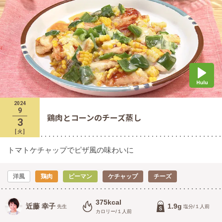
2024
9
鶏肉とコーンのチーズ蒸し
3
[
火
]
トマトケチャップでピザ風の味わいに
洋風
鶏肉
ピーマン
ケチャップ
チーズ
375kcal
近藤 幸子
1.9g
先生
塩分/１人前
カロリー/１人前