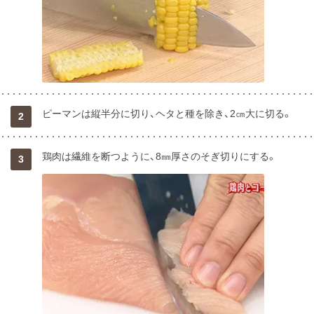
ピーマンは縦半分に切り、ヘタと種を除き、2㎝大に切る。
2
鶏肉は繊維を断つように、8㎜厚さのそぎ切りにする。
3