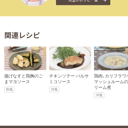
関連レシピ
揚げなすと鶏胸のご
チキンソテー バルサ
鶏肉、カリフラワ
まマヨソース
ミコソース
マッシュルーム
リーム煮
和風
洋風
洋風