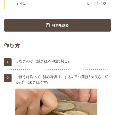
しょうゆ
大さじ1+1/2
材料を送る
作り方
うなぎのかば焼きは2㎝幅に切る。
1
ごぼうは洗って、斜め薄切りにする。三つ葉は3㎝長さに切
2
る。卵は溶きほぐす。