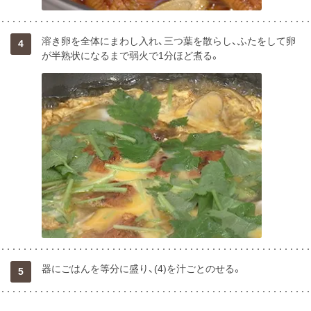
溶き卵を全体にまわし入れ、三つ葉を散らし、ふたをして卵
4
が半熟状になるまで弱火で1分ほど煮る。
器にごはんを等分に盛り、(4)を汁ごとのせる。
5