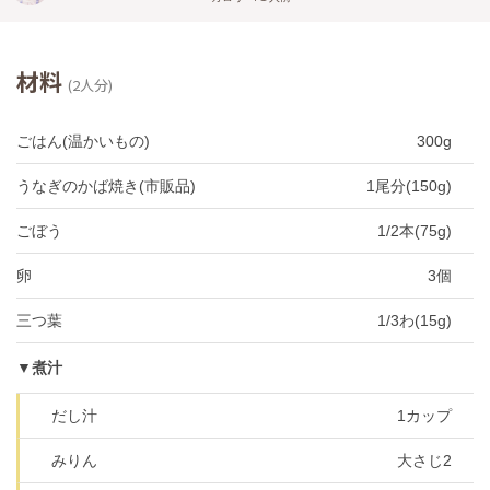
材料
(2人分)
ごはん(温かいもの)
300g
うなぎのかば焼き(市販品)
1尾分(150g)
ごぼう
1/2本(75g)
卵
3個
三つ葉
1/3わ(15g)
▼煮汁
だし汁
1カップ
みりん
大さじ2