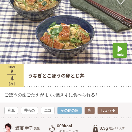
2024
9
うなぎとごぼうの卵とじ丼
4
[
水
]
ごぼうの歯ごたえがよく、飽きずに食べられる！
和風
丼もの
エコ
その他の魚
卵
しょうゆ
609kcal
近藤 幸子
3.3g
先生
塩分/１人前
カロリー/１人前