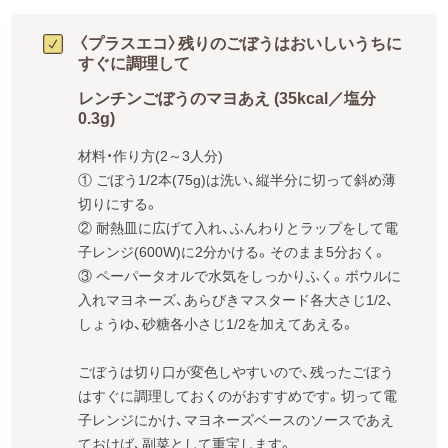
〈プラスエコ〉残りのごぼうはおいしいうちに
すぐに調理して
レンチンごぼうのマヨあえ (35kcal／塩分
0.3g)
材料・作り方(2～3人分)

① ごぼう1/2本(75g)は洗い、縦半分に切って斜め薄
切りにする。

② 耐熱皿に広げて入れ、ふんわりとラップをして電
子レンジ(600W)に2分かける。そのまま5分おく。

③ ペーパータオルで水気をしっかりふく。ボウルに
入れマヨネーズ、あらびきマスタード各大さじ1/2、
しょうゆ、砂糖各小さじ1/2を加えてあえる。

ごぼうは切り口が変色しやすいので、残ったごぼう
はすぐに調理しておくのがおすすめです。切って電
子レンジにかけ、マヨネーズベースのソースであえ
ておけば、副菜として重宝します。