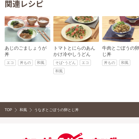
関連レシピ
あじのごましょうが
トマトとにらのあん
牛肉とごぼうの
丼
かけ冷やしうどん
じ丼
エコ
丼もの
和風
そば・うどん
エコ
丼もの
和風
和風
TOP
和風
うなぎとごぼうの卵とじ丼