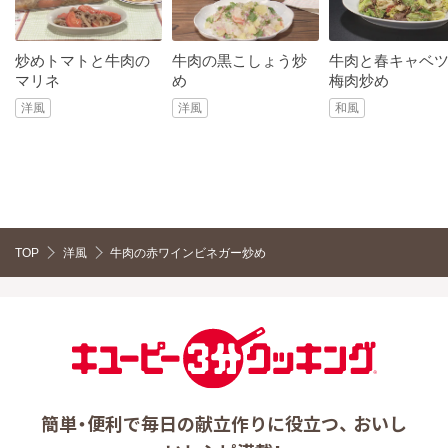
炒めトマトと牛肉の
牛肉の黒こしょう炒
牛肉と春キャベ
マリネ
め
梅肉炒め
洋風
洋風
和風
TOP
洋風
牛肉の赤ワインビネガー炒め
簡単・便利で毎日の献立作りに役立つ、 おいし