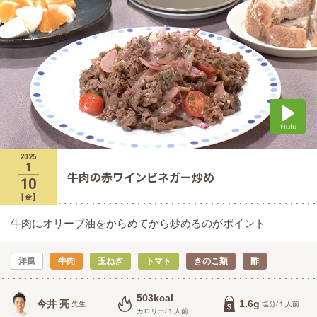
2025
1
牛肉の赤ワインビネガー炒め
10
[
金
]
牛肉にオリーブ油をからめてから炒めるのがポイント
洋風
牛肉
玉ねぎ
トマト
きのこ類
酢
503kcal
今井 亮
1.6g
先生
塩分/１人前
カロリー/１人前