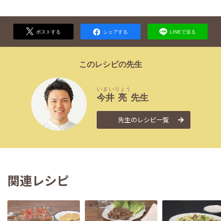
ポストする
シェアする
LINEで送る
このレシピの先生
いまい
りょう
今井
亮
先生
先生のレシピ一覧
関連レシピ