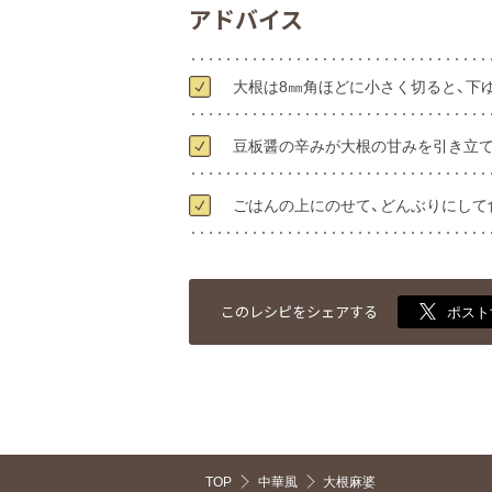
アドバイス
大根は8㎜角ほどに小さく切ると、下
豆板醤の辛みが大根の甘みを引き立て
ごはんの上にのせて、どんぶりにして
このレシピをシェアする
ポスト
TOP
中華風
大根麻婆