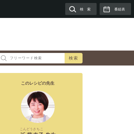
検 索
番組表
検索
このレシピの先生
こんどう
さちこ