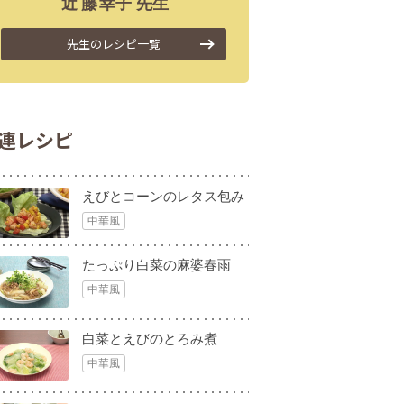
近藤
幸子
先生
先生のレシピ一覧
連レシピ
えびとコーンのレタス包み
中華風
たっぷり白菜の麻婆春雨
中華風
白菜とえびのとろみ煮
中華風