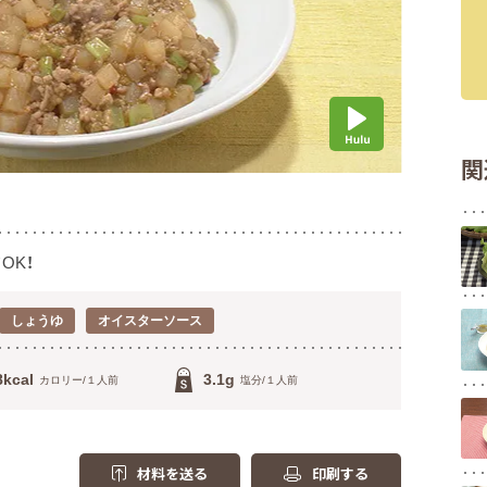
関
OK！
しょうゆ
オイスターソース
8kcal
3.1g
カロリー/１人前
塩分/１人前
材料を送る
印刷する