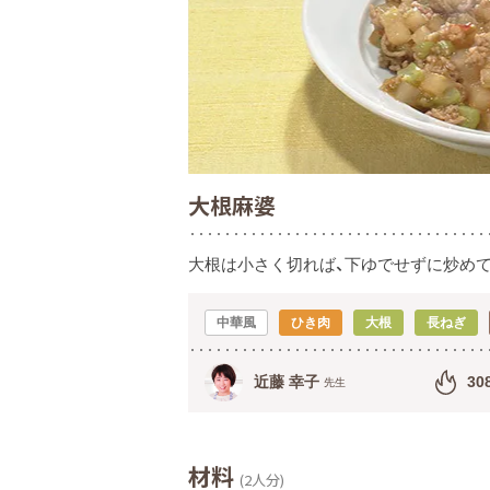
大根麻婆
大根は小さく切れば、下ゆでせずに炒めて
中華風
ひき肉
大根
長ねぎ
近藤 幸子
30
先生
材料
(2人分)