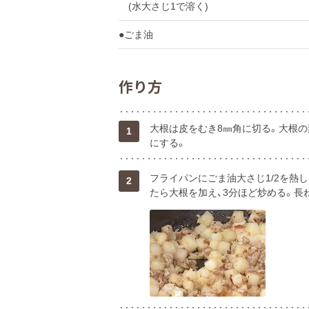
(水大さじ1で溶く)
●ごま油
作り方
大根は皮をむき8㎜角に切る。大根の
1
にする。
フライパンにごま油大さじ1/2を熱
2
たら大根を加え、3分ほど炒める。長