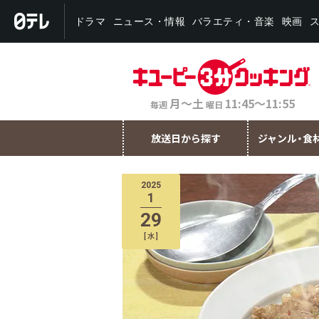
バラエティ・音楽
ニュース・情報
ドラマ
映画
月～土
11:45～11:55
毎週
曜日
放送日から探す
ジャンル・食
2025
1
29
[
水
]