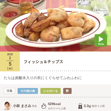
2025
2
フィッシュ＆チップス
5
[
水
]
たらは炭酸水入りの衣にくぐらせてふわふわに
洋風
その他の魚
じゃがいも
酢
429kcal
小林 まさみ
3.3g
先生
塩分/１人前
カロリー/１人前