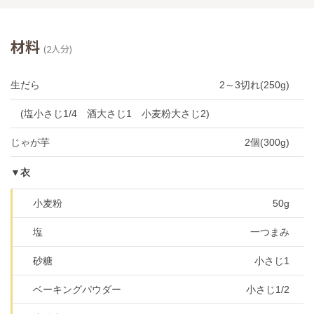
材料
(2人分)
生だら
2～3切れ(250g)
(塩小さじ1/4 酒大さじ1 小麦粉大さじ2)
じゃが芋
2個(300g)
▼衣
小麦粉
50g
塩
一つまみ
砂糖
小さじ1
ベーキングパウダー
小さじ1/2