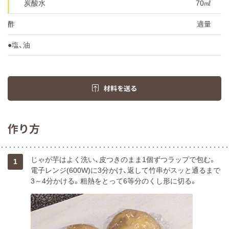
炭酸水
70㎖
酢
適量
●塩、油
材料を送る
作り方
じゃが芋はよく洗い、皮つきのまま1個ずつラップで包む。
1
電子レンジ(600W)に3分かけ、返して竹串がスッと通るまで
3～4分かける。粗熱をとって6等分のくし形に切る。