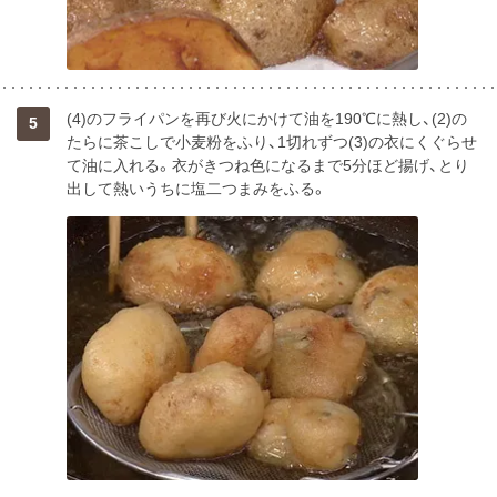
(4)のフライパンを再び火にかけて油を190℃に熱し、(2)の
5
たらに茶こしで小麦粉をふり、1切れずつ(3)の衣にくぐらせ
て油に入れる。衣がきつね色になるまで5分ほど揚げ、とり
出して熱いうちに塩二つまみをふる。