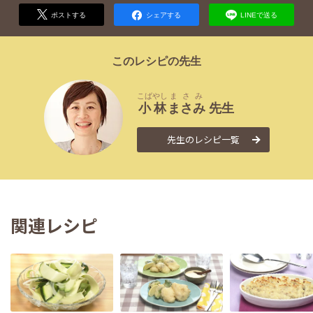
ポストする
シェアする
LINEで送る
このレシピの先生
こばやし
まさみ
小林
まさみ
先生
先生のレシピ一覧
関連レシピ