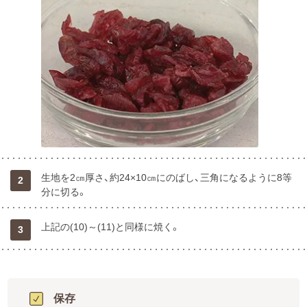
生地を2㎝厚さ、約24×10㎝にのばし、三角になるように8等
2
分に切る。
上記の(10)～(11)と同様に焼く。
3
保存