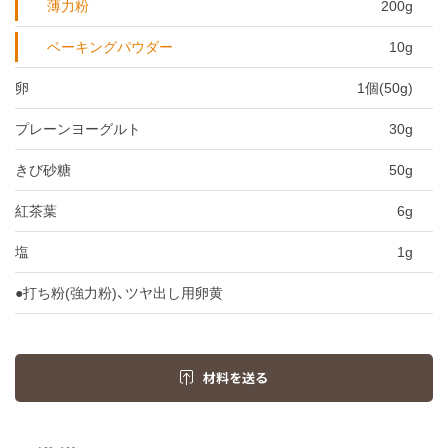
薄力粉
200g
ベーキングパウダー
10g
卵
1個(50g)
プレーンヨーグルト
30g
きび砂糖
50g
紅茶葉
6g
塩
1g
●打ち粉(強力粉)、ツヤ出し用卵黄
材料を送る