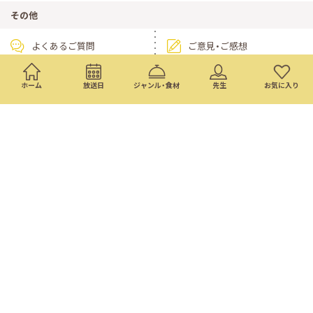
その他
よくあるご質問
ご意見・ご感想
公式SNS
ホーム
放送日
ジャンル・食材
先生
お気に入り
X
Instagram
PAGE TOP
ドラマ
ニュース・情報
映画
バラエティ・音楽
スポーツ
アニメ
ミニ番組
イベント
通販