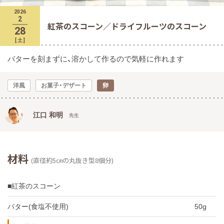
2026
2
紅茶のスコーン／ドライフルーツのスコーン
28
[
土
]
バターを刻まずに、溶かして作るので気軽に作れます
洋風
お菓子・デザート
卵
江口 和明
先生
材料
(直径約5㎝の丸抜き型8個分)
■紅茶のスコーン
バター(食塩不使用)
50g