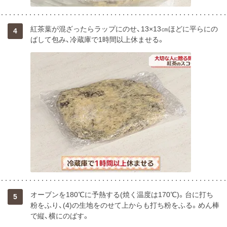
紅茶葉が混ざったらラップにのせ、13×13㎝ほどに平らにの
4
ばして包み、冷蔵庫で1時間以上休ませる。
オーブンを180℃に予熱する(焼く温度は170℃)。台に打ち
5
粉をふり、(4)の生地をのせて上からも打ち粉をふる。めん棒
で縦、横にのばす。