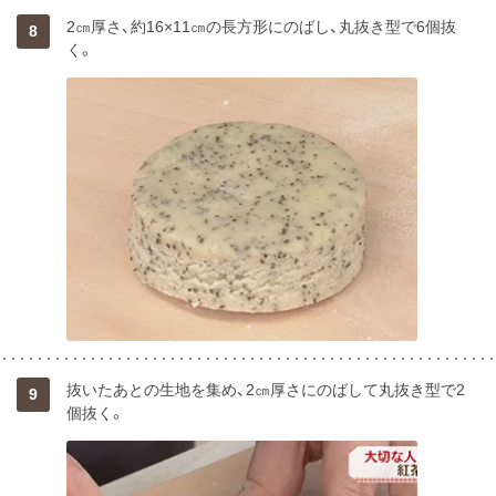
2㎝厚さ、約16×11㎝の長方形にのばし、丸抜き型で6個抜
8
く。
抜いたあとの生地を集め、2㎝厚さにのばして丸抜き型で2
9
個抜く。