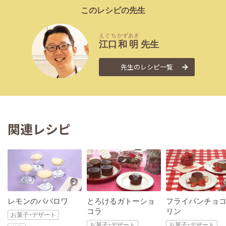
このレシピの先生
えぐち
かずあき
江口
和明
先生
先生のレシピ一覧
関連レシピ
レモンのババロワ
とろけるガトーショ
フライパンチョ
コラ
リン
お菓子・デザート
お菓子・デザート
お菓子・デザート