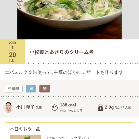
2000
1
小松菜とあさりのクリーム煮
20
[
木
]
エバミルク１缶使って、主菜のほかにデザートも作ります
中華風
貝
卵
188kcal
小川 聖子
2.0g
先生
塩分/１人前
カロリー/１人前
本日のもう一品
いちごのミルクアイス