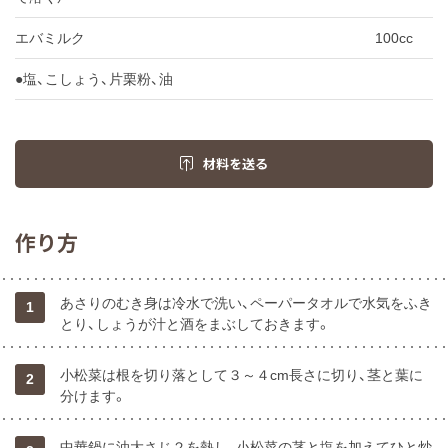
エバミルク
100cc
●塩、こしょう、片栗粉、油
材料を送る
作り方
あさりのむき身は冷水で洗い、ペーパータオルで水気をふき
1
とり、しょうが汁と酒をまぶしておきます。
小松菜は根を切り落として３～４cm長さに切り、茎と葉に
2
分けます。
中華鍋に油大さじ２を熱し、小松菜の茎と塩を加えてひと炒