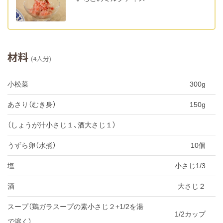
材料
(4人分)
小松菜
300g
あさり（むき身）
150g
（しょうが汁小さじ１、酒大さじ１）
うずら卵（水煮）
10個
塩
小さじ1/3
酒
大さじ２
スープ（鶏ガラスープの素小さじ２+1/2を湯
1/2カップ
で溶く）