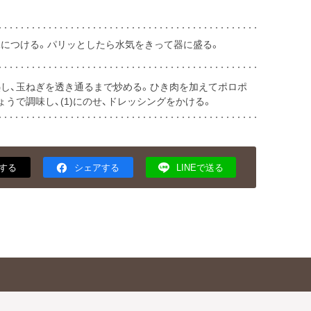
水につける。パリッとしたら水気をきって器に盛る。
熱し、玉ねぎを透き通るまで炒める。ひき肉を加えてポロポ
うで調味し、(1)にのせ、ドレッシングをかける。
する
シェアする
LINEで送る