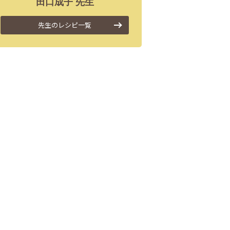
田口
成子
先生
先生のレシピ一覧