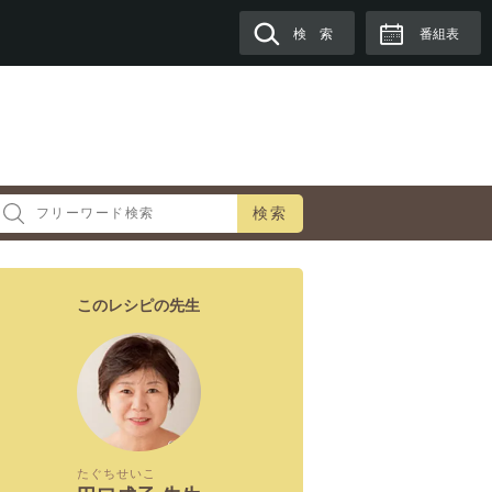
検 索
番組表
検索
このレシピの先生
たぐち
せいこ