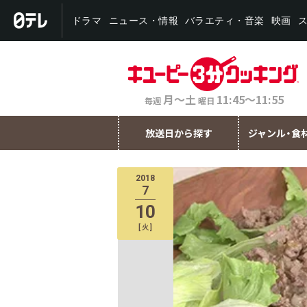
バラエティ・音楽
ニュース・情報
ドラマ
映画
月～土
11:45～11:55
毎週
曜日
放送日から探す
ジャンル・食
2018
7
10
[
火
]