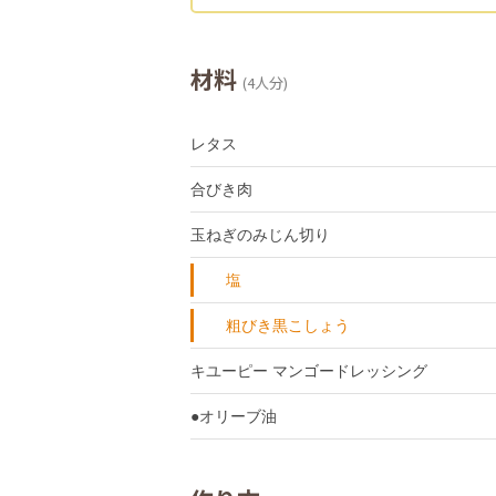
材料
(4人分)
レタス
合びき肉
玉ねぎのみじん切り
塩
粗びき黒こしょう
キユーピー マンゴードレッシング
●オリーブ油