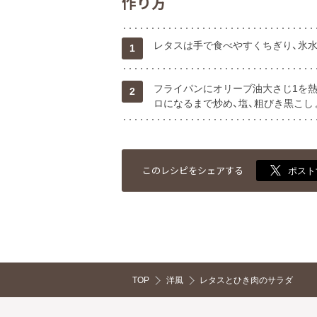
作り方
レタスは手で食べやすくちぎり、氷
1
フライパンにオリーブ油大さじ1を
2
ロになるまで炒め、塩、粗びき黒こしょ
このレシピをシェアする
ポスト
TOP
洋風
レタスとひき肉のサラダ