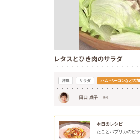
レタスとひき肉のサラダ
洋風
サラダ
ハム･ベーコンなどの
田口 成子
先生
本日のレシピ
たことパプリカのピ