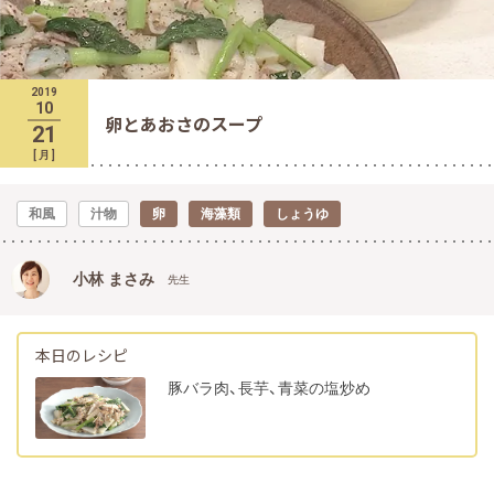
2019
10
卵とあおさのスープ
21
[
月
]
和風
汁物
卵
海藻類
しょうゆ
小林 まさみ
先生
本日のレシピ
豚バラ肉、長芋、青菜の塩炒め