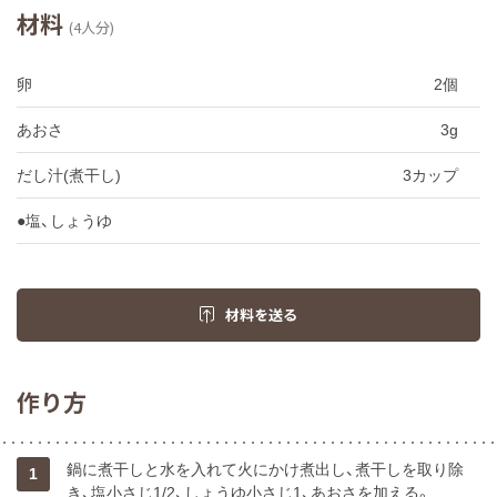
材料
(4人分)
卵
2個
あおさ
3g
だし汁(煮干し)
3カップ
●塩、しょうゆ
材料を送る
作り方
鍋に煮干しと水を入れて火にかけ煮出し、煮干しを取り除
1
き、塩小さじ1/2、しょうゆ小さじ1、あおさを加える。