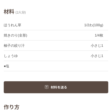
材料
(2人分)
ほうれん草
1/2わ(100g)
焼きのり(全形)
1/4枚
柚子の絞り汁
小さじ1
しょうゆ
小さじ1
●塩
材料を送る
作り方