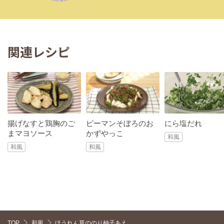
関連レシピ
揚げなすと鶏胸のご
ピーマンそぼろのお
にら塩だれ
まマヨソース
かずやっこ
和風
和風
和風
TOP
和風
ほうれん草ののり柚子あえ