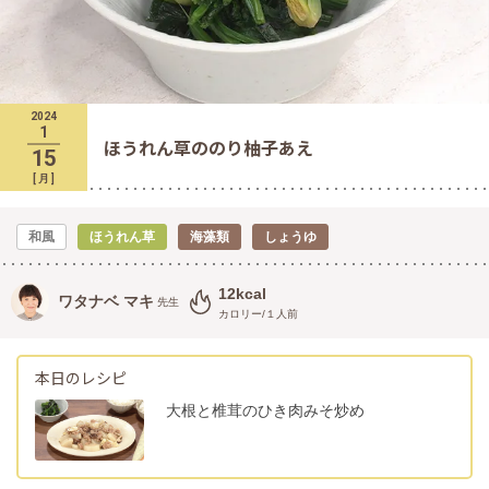
2024
1
ほうれん草ののり柚子あえ
15
[
月
]
和風
ほうれん草
海藻類
しょうゆ
12kcal
ワタナベ マキ
先生
カロリー/１人前
本日のレシピ
大根と椎茸のひき肉みそ炒め