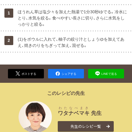
ほうれん草は塩少々を加えた熱湯で1分30秒ゆでる。冷水に
1
とり、水気を絞る。食べやすい長さに切り、さらに水気をし
っかりと絞る。
(1)をボウルに入れて、柚子の絞り汁としょうゆを加えてあ
2
え、焼きのりをちぎって加え、混ぜる。
ポストする
シェアする
LINEで送る
このレシピの先生
わたなべ
まき
ワタナベ
マキ
先生
先生のレシピ一覧