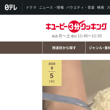
バラエティ・音楽
ニュース・情報
ドラマ
映画
月～土
11:45～11:55
毎週
曜日
放送日から探す
ジャンル・食
2024
9
5
[
木
]