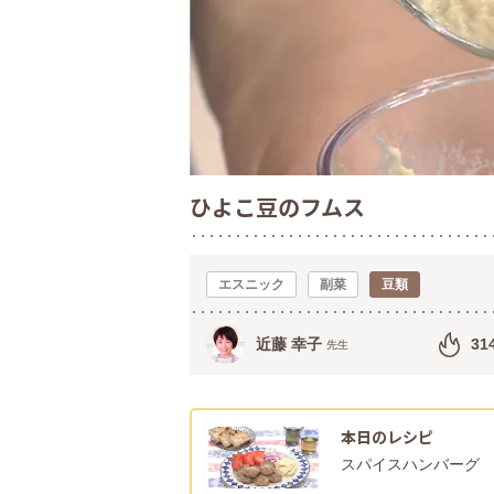
ひよこ豆のフムス
エスニック
副菜
豆類
近藤 幸子
31
先生
本日のレシピ
スパイスハンバーグ