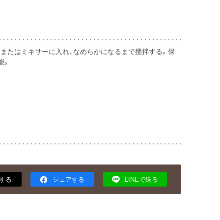
、またはミキサーに入れ、なめらかになるまで攪拌する。保
能。
する
シェアする
LINEで送る