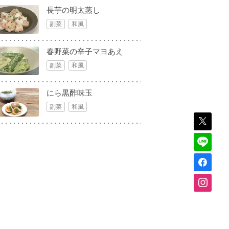
長芋の明太蒸し
副菜
和風
春野菜の辛子マヨあえ
副菜
和風
にら黒酢味玉
副菜
和風