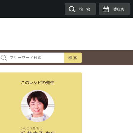
検 索
番組表
検索
このレシピの先生
こんどう
さちこ