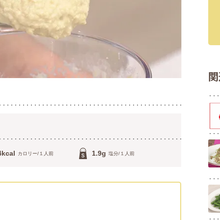
関
4kcal
1.9g
カロリー/１人前
塩分/１人前