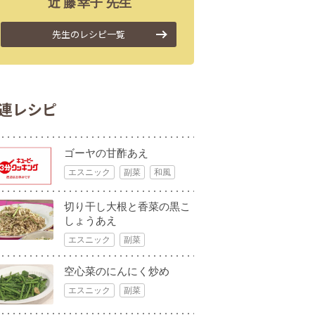
近藤
幸子
先生
先生のレシピ一覧
連レシピ
ゴーヤの甘酢あえ
エスニック
副菜
和風
切り干し大根と香菜の黒こ
しょうあえ
エスニック
副菜
空心菜のにんにく炒め
エスニック
副菜