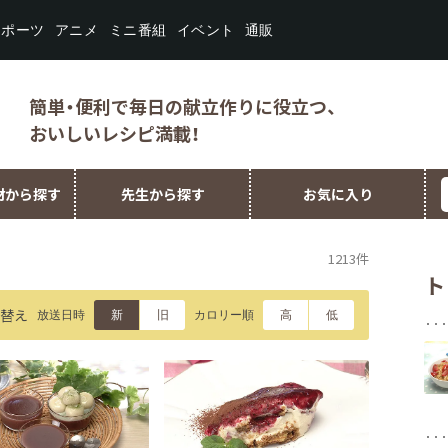
スポーツ
ミニ番組
イベント
アニメ
通販
簡単・便利で毎日の献立作りに役立つ、
おいしいレシピ満載！
材から探す
先生から探す
お気に入り
1213件
ト
替え
放送日時
カロリー順
新
旧
高
低