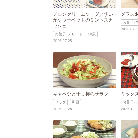
メロンクリームソーダ／すい
グラスd
かシャーベットのミントスカ
お菓子・
ッシュ
2026.07.0
お菓子・デザート
洋風
2026.07.25
キャベツと干し柿のサラダ
ミック
サラダ
和風
お菓子・
2026.01.28
2025.12.2