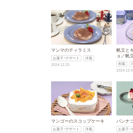
マンマのティラミス
帆立と
ョ／帆
お菓子・デザート
洋風
和風
2024.12.25
2024.12.0
マンゴーのスコップケーキ
パンナ
お菓子・デザート
洋風
お菓子・