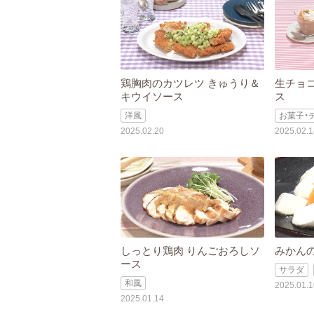
鶏胸肉のカツレツ きゅうり＆
生チョ
キウイソース
ス
洋風
お菓子・
2025.02.20
2025.02.1
しっとり鶏肉 りんごおろしソ
みかん
ース
サラダ
和風
2025.01.1
2025.01.14