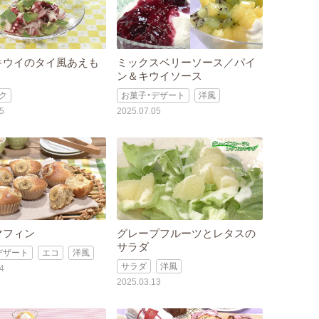
キウイのタイ風あえも
ミックスベリーソース／パイ
ン＆キウイソース
ク
お菓子・デザート
洋風
5
2025.07.05
マフィン
グレープフルーツとレタスの
サラダ
デザート
エコ
洋風
サラダ
洋風
4
2025.03.13