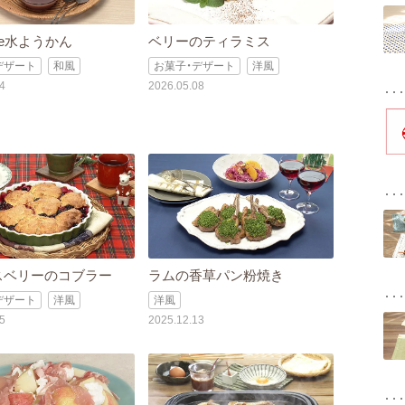
e水ようかん
ベリーのティラミス
デザート
和風
お菓子・デザート
洋風
4
2026.05.08
スベリーのコブラー
ラムの香草パン粉焼き
デザート
洋風
洋風
5
2025.12.13