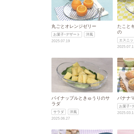
丸ごとオレンジゼリー
たこと
の
お菓子・デザート
洋風
エスニッ
2025.07.19
2025.07.1
パイナップルときゅうりのサ
バナナ
ラダ
お菓子・
サラダ
洋風
2025.03.1
2025.06.27