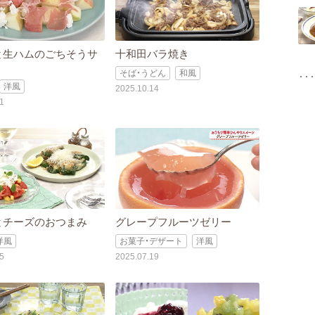
と生ハムのごちそうサ
十和田バラ焼き
そば・うどん
和風
洋風
2025.10.14
1
とチーズのおつまみ
グレープフルーツゼリー
洋風
お菓子・デザート
洋風
5
2025.07.19