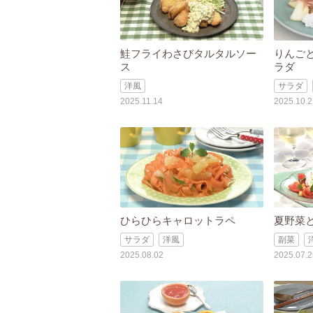
鮭フライわさびタルタルソー
りんご
ス
ラダ
洋風
サラダ
2025.11.14
2025.10.2
ひらひらキャロットラペ
夏野菜
サラダ
洋風
副菜
2025.08.02
2025.07.2