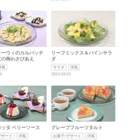
キーウィのカルパッチ
リーフミックス＆パインサラ
立の梅わさびあえ
ダ
洋風
サラダ
洋風
6
2024.09.03
コッタ ベリーソース
グレープフルーツタルト
デザート
洋風
お菓子・デザート
洋風