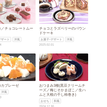
コ／チョコレートムー
チョコとラズベリーのパウン
ドケーキ
デザート
洋風
お菓子・デザート
洋風
4
2025.02.01
のカプレーゼ
おつまみ3種(黒豆クリームチ
ーズ／梅じそかまぼこ／生ハ
洋風
ムと大根の干し柿巻き)
0
おせち
和風
2024.12.30