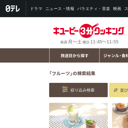
バラエティ・音楽
ニュース・情報
ドラマ
映画
月～土
11:45～11:55
毎週
曜日
放送日から探す
ジャンル・食
「フルーツ」の検索結果
並び
絞り込み検索