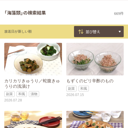
「海藻類」の検索結果
669件
放送日が新しい順
カリカリきゅうり／蛇腹きゅ
もずくのピリ辛酢のもの
うりの浅漬け
副菜
和風
副菜
和風
漬物
2026.07.15
2026.07.28