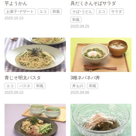
芋ようかん
具だくさんそばサラダ
お菓子・デザート
エコ
和風
そば・うどん
エコ
サラダ
2025.10.13
和風
2025.09.25
青じそ明太パスタ
3種ネバネバ丼
エコ
パスタ
和風
丼もの
和風
2025.09.10
2025.09.06