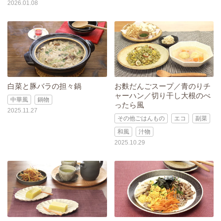
2026.01.08
白菜と豚バラの担々鍋
お麩だんごスープ／青のりチ
ャーハン／切り干し大根のべ
中華風
鍋物
ったら風
2025.11.27
その他ごはんもの
エコ
副菜
和風
汁物
2025.10.29