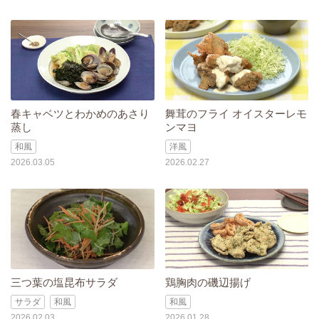
春キャベツとわかめのあさり
舞茸のフライ オイスターレモ
蒸し
ンマヨ
和風
洋風
2026.03.05
2026.02.27
三つ葉の塩昆布サラダ
鶏胸肉の磯辺揚げ
サラダ
和風
和風
2026.02.03
2026.01.28