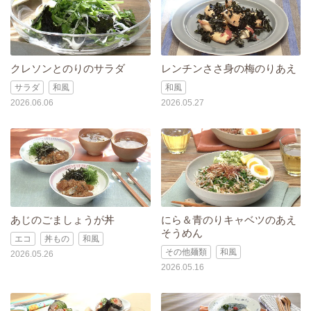
クレソンとのりのサラダ
レンチンささ身の梅のりあえ
サラダ
和風
和風
2026.06.06
2026.05.27
あじのごましょうが丼
にら＆青のりキャベツのあえ
そうめん
エコ
丼もの
和風
その他麺類
和風
2026.05.26
2026.05.16