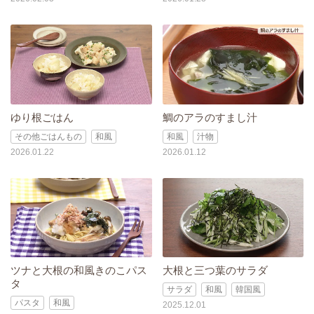
ゆり根ごはん
鯛のアラのすまし汁
その他ごはんもの
和風
和風
汁物
2026.01.22
2026.01.12
ツナと大根の和風きのこパス
大根と三つ葉のサラダ
タ
サラダ
和風
韓国風
パスタ
和風
2025.12.01