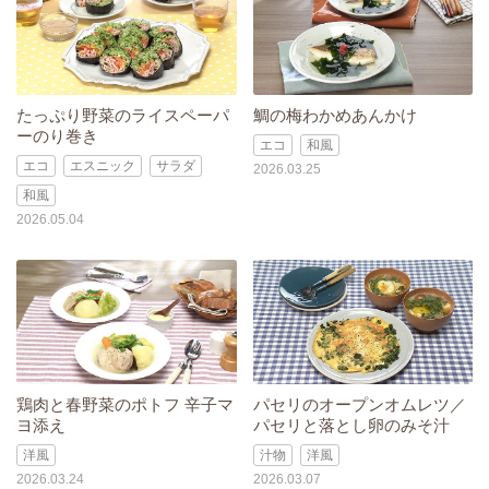
たっぷり野菜のライスペーパ
鯛の梅わかめあんかけ
ーのり巻き
エコ
和風
エコ
エスニック
サラダ
2026.03.25
和風
2026.05.04
鶏肉と春野菜のポトフ 辛子マ
パセリのオープンオムレツ／
ヨ添え
パセリと落とし卵のみそ汁
洋風
汁物
洋風
2026.03.24
2026.03.07