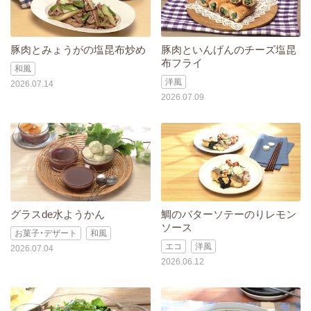
豚肉とみょうがの塩昆布炒め
豚肉といんげんのチーズ塩昆
布フライ
和風
洋風
2026.07.14
2026.07.09
グラスde水ようかん
鯛のバターソテーのりレモン
ソース
お菓子・デザート
和風
エコ
洋風
2026.07.04
2026.06.12