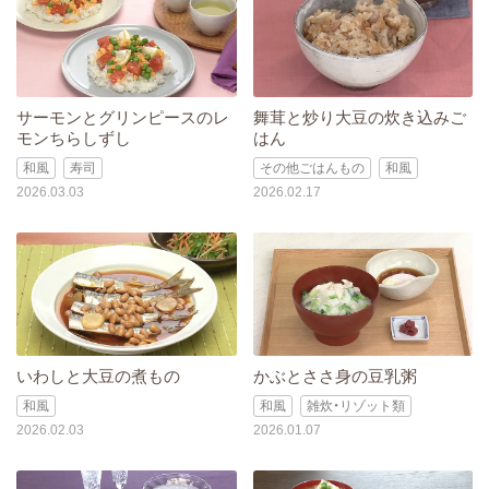
サーモンとグリンピースのレ
舞茸と炒り大豆の炊き込みご
モンちらしずし
はん
和風
寿司
その他ごはんもの
和風
2026.03.03
2026.02.17
いわしと大豆の煮もの
かぶとささ身の豆乳粥
和風
和風
雑炊・リゾット類
2026.02.03
2026.01.07