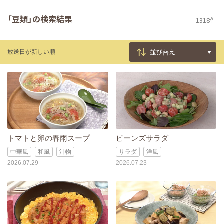
「豆類」の検索結果
1318件
放送日が新しい順
トマトと卵の春雨スープ
ビーンズサラダ
中華風
和風
汁物
サラダ
洋風
2026.07.29
2026.07.23