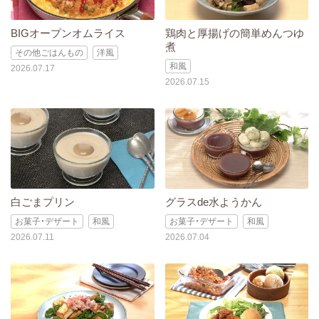
BIGオープンオムライス
鶏肉と厚揚げの簡単めんつゆ
煮
その他ごはんもの
洋風
和風
2026.07.17
2026.07.15
白ごまプリン
グラスde水ようかん
お菓子・デザート
和風
お菓子・デザート
和風
2026.07.11
2026.07.04