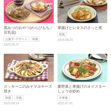
黒みつのおやつ(わらびもち／
厚揚げとレタスのさっと煮
豆乳花)
和風
お菓子・デザート
和風
2025.08.25
2025.08.27
ズッキーニのみそマヨチーズ
夏野菜と厚揚げのオイスター
焼き
しょうゆ炒め
和風
洋風
中華風
2025.08.14
2025.07.01