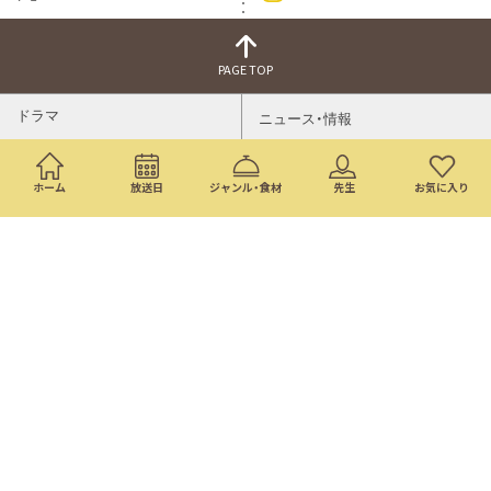
PAGE TOP
ドラマ
ニュース・情報
映画
バラエティ・音楽
ホーム
放送日
ジャンル・食材
先生
お気に入り
スポーツ
アニメ
ミニ番組
イベント
通販
トップページ
番組表
検索
©Nippon Television Network Corporation