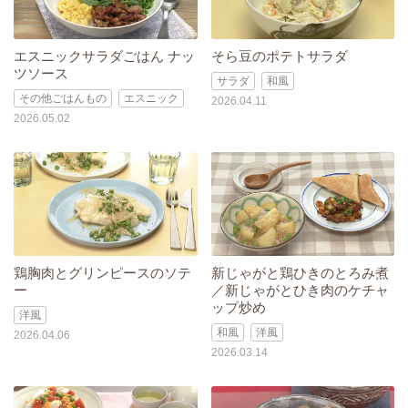
エスニックサラダごはん ナッ
そら豆のポテトサラダ
ツソース
サラダ
和風
その他ごはんもの
エスニック
2026.04.11
2026.05.02
鶏胸肉とグリンピースのソテ
新じゃがと鶏ひきのとろみ煮
ー
／新じゃがとひき肉のケチャ
ップ炒め
洋風
和風
洋風
2026.04.06
2026.03.14