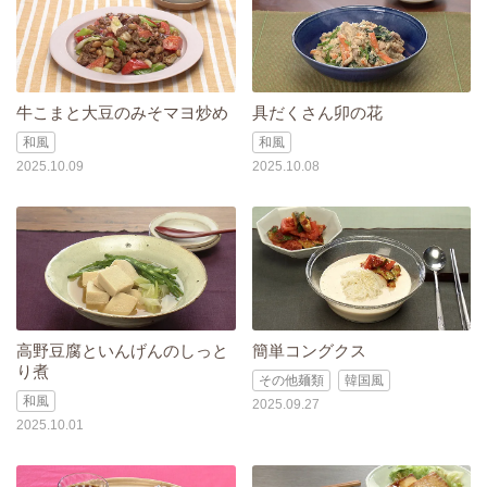
牛こまと大豆のみそマヨ炒め
具だくさん卯の花
和風
和風
2025.10.09
2025.10.08
高野豆腐といんげんのしっと
簡単コングクス
り煮
その他麺類
韓国風
和風
2025.09.27
2025.10.01