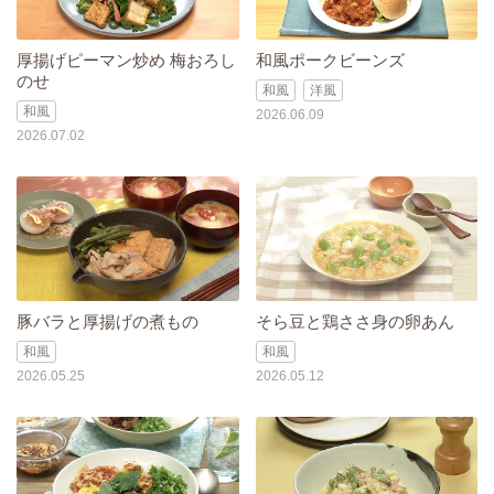
厚揚げピーマン炒め 梅おろし
和風ポークビーンズ
のせ
和風
洋風
和風
2026.06.09
2026.07.02
豚バラと厚揚げの煮もの
そら豆と鶏ささ身の卵あん
和風
和風
2026.05.25
2026.05.12