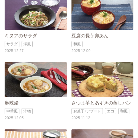
キヌアのサラダ
豆腐の長芋卵あん
サラダ
洋風
和風
2025.12.27
2025.12.09
麻辣湯
さつま芋とあずきの蒸しパン
中華風
汁物
お菓子・デザート
エコ
和風
2025.12.05
2025.11.12