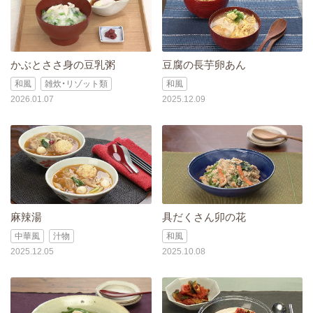
かぶとささ身の豆乳粥
豆腐の長芋卵あん
和風
雑炊・リゾット類
和風
2026.01.07
2025.12.09
麻辣湯
具だくさん卯の花
中華風
汁物
和風
2025.12.05
2025.10.08