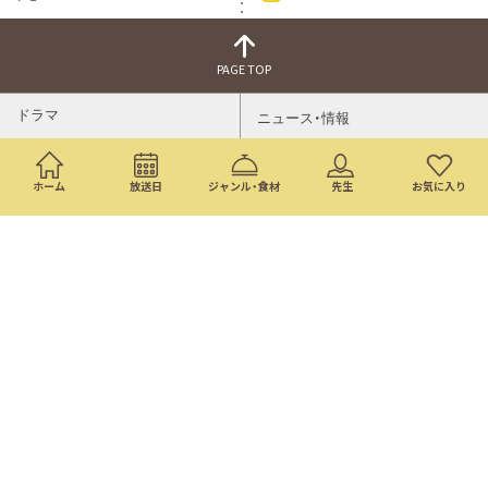
PAGE TOP
ドラマ
ニュース・情報
映画
バラエティ・音楽
ホーム
放送日
ジャンル・食材
先生
お気に入り
スポーツ
アニメ
ミニ番組
イベント
通販
トップページ
番組表
検索
©Nippon Television Network Corporation