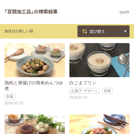
「豆類加工品」の検索結果
900件
放送日が新しい順
鶏肉と厚揚げの簡単めんつゆ
白ごまプリン
煮
お菓子・デザート
和風
和風
2026.07.11
2026.07.15