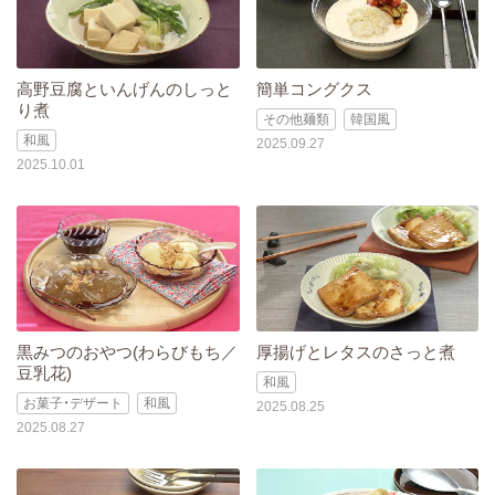
高野豆腐といんげんのしっと
簡単コングクス
り煮
その他麺類
韓国風
和風
2025.09.27
2025.10.01
黒みつのおやつ(わらびもち／
厚揚げとレタスのさっと煮
豆乳花)
和風
お菓子・デザート
和風
2025.08.25
2025.08.27