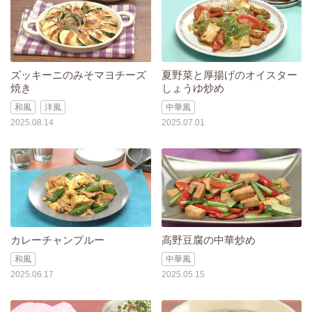
ズッキーニのみそマヨチーズ
夏野菜と厚揚げのオイスター
焼き
しょうゆ炒め
和風
洋風
中華風
2025.08.14
2025.07.01
カレーチャンプルー
高野豆腐の中華炒め
和風
中華風
2025.06.17
2025.05.15