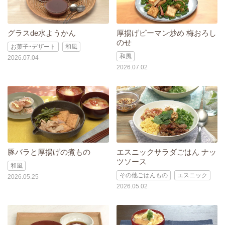
グラスde水ようかん
厚揚げピーマン炒め 梅おろし
のせ
お菓子・デザート
和風
和風
2026.07.04
2026.07.02
豚バラと厚揚げの煮もの
エスニックサラダごはん ナッ
ツソース
和風
その他ごはんもの
エスニック
2026.05.25
2026.05.02