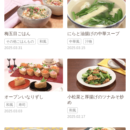
梅五目ごはん
にらと油揚げの中華スープ
その他ごはんもの
和風
中華風
汁物
2025.03.31
2025.03.15
オープンいなりずし
小松菜と厚揚げのツナみそ炒
め
和風
寿司
和風
2025.03.03
2025.02.17