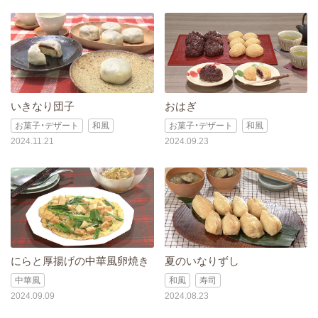
いきなり団子
おはぎ
お菓子・デザート
和風
お菓子・デザート
和風
2024.11.21
2024.09.23
にらと厚揚げの中華風卵焼き
夏のいなりずし
中華風
和風
寿司
2024.09.09
2024.08.23