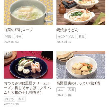
白菜の豆乳スープ
鍋焼きうどん
和風
汁物
そば・うどん
和風
2025.02.03
2025.01.17
おつまみ3種(黒豆クリームチ
高野豆腐のしっとり揚げ煮
ーズ／梅じそかまぼこ／生ハ
エコ
和風
ムと大根の干し柿巻き)
2024.12.04
おせち
和風
2024.12.30