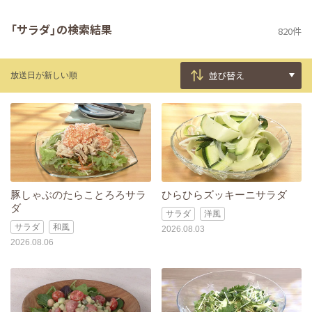
「サラダ」の検索結果
820件
放送日が新しい順
豚しゃぶのたらことろろサラ
ひらひらズッキーニサラダ
ダ
サラダ
洋風
サラダ
和風
2026.08.03
2026.08.06