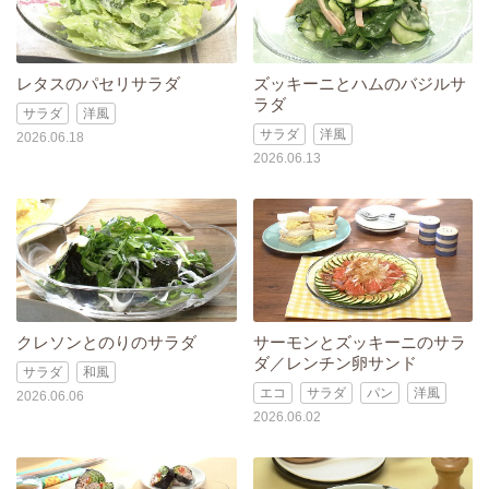
レタスのパセリサラダ
ズッキーニとハムのバジルサ
ラダ
サラダ
洋風
サラダ
洋風
2026.06.18
2026.06.13
クレソンとのりのサラダ
サーモンとズッキーニのサラ
ダ／レンチン卵サンド
サラダ
和風
エコ
サラダ
パン
洋風
2026.06.06
2026.06.02