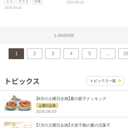
エコ
サラダ
洋風
2025.08.13
2025.08.20
1-30/820件
1
2
3
4
5
…
2
トピックス
トピックス一覧
【8月の土曜日企画】夏の親子クッキング
土曜日企画
2026.08.03
【7月の土曜日企画】大原千鶴の夏の涼菓子