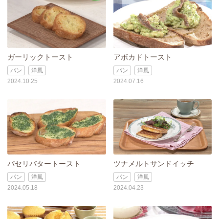
ガーリックトースト
アボカドトースト
パン
洋風
パン
洋風
2024.10.25
2024.07.16
パセリバタートースト
ツナメルトサンドイッチ
パン
洋風
パン
洋風
2024.05.18
2024.04.23