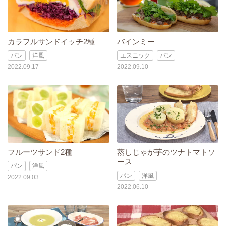
カラフルサンドイッチ2種
バインミー
パン
洋風
エスニック
パン
2022.09.17
2022.09.10
フルーツサンド2種
蒸しじゃが芋のツナトマトソ
ース
パン
洋風
パン
洋風
2022.09.03
2022.06.10