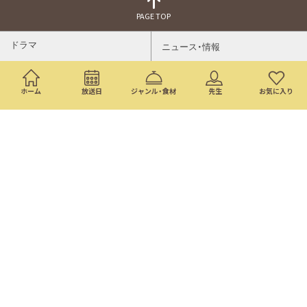
PAGE TOP
ドラマ
ニュース・情報
映画
バラエティ・音楽
ホーム
放送日
ジャンル・食材
先生
お気に入り
スポーツ
アニメ
ミニ番組
イベント
通販
トップページ
番組表
検索
©Nippon Television Network Corporation