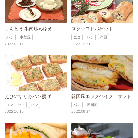
まんとう 牛肉炒め添え
スタッフドバゲット
パン
中華風
エコ
パン
洋風
2023.02.17
2022.12.21
えびのすり身パン揚げ
韓国風エッグベイクドサンド
エスニック
パン
パン
韓国風
2022.10.10
2022.09.24