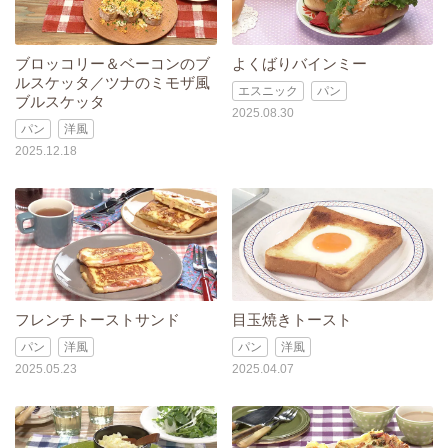
ブロッコリー＆ベーコンのブ
よくばりバインミー
ルスケッタ／ツナのミモザ風
エスニック
パン
ブルスケッタ
2025.08.30
パン
洋風
2025.12.18
フレンチトーストサンド
目玉焼きトースト
パン
洋風
パン
洋風
2025.05.23
2025.04.07