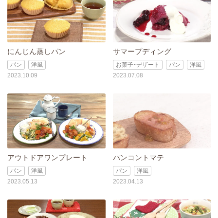
にんじん蒸しパン
サマープディング
パン
洋風
お菓子・デザート
パン
洋風
2023.10.09
2023.07.08
アウトドアワンプレート
パンコントマテ
パン
洋風
パン
洋風
2023.05.13
2023.04.13