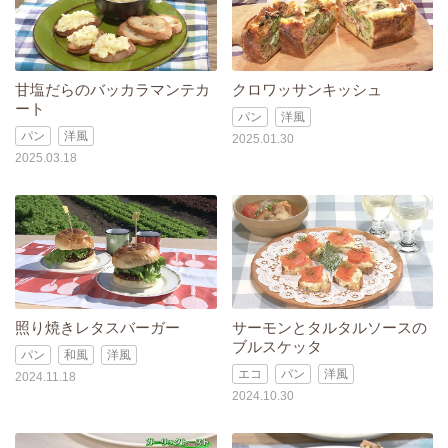
甘塩だらのバッカラマンテカ
クロワッサンキッシュ
ート
パン
洋風
パン
洋風
2025.01.30
2025.03.18
照り焼きレタスバーガー
サーモンとタルタルソースの
ブルスケッタ
パン
和風
洋風
エコ
パン
洋風
2024.11.18
2024.10.30