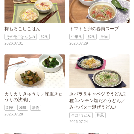
梅もろこしごはん
トマトと卵の春雨スープ
その他ごはんもの
和風
中華風
和風
汁物
2026.07.31
2026.07.29
カリカリきゅうり／蛇腹きゅ
豚バラ＆キャベツでうどん2
うりの浅漬け
種（レンチン塩だれうどん／
みそバター混ぜうどん）
副菜
和風
漬物
2026.07.28
そば・うどん
和風
2026.07.24