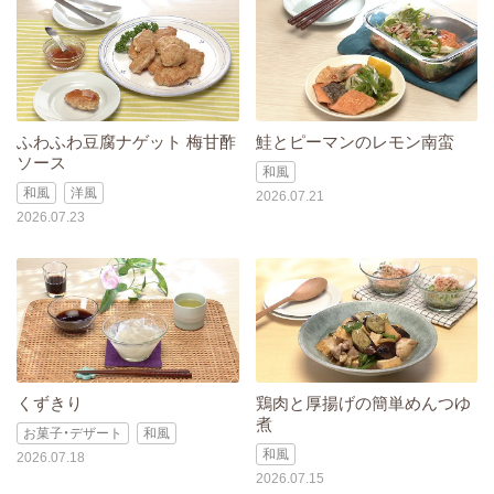
ふわふわ豆腐ナゲット 梅甘酢
鮭とピーマンのレモン南蛮
ソース
和風
和風
洋風
2026.07.21
2026.07.23
くずきり
鶏肉と厚揚げの簡単めんつゆ
煮
お菓子・デザート
和風
和風
2026.07.18
2026.07.15