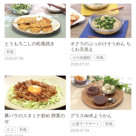
とうもろこしの松風焼き
オクラのぶっかけそうめん ち
くわ天添え
和風
その他麺類
和風
2026.07.08
2026.07.07
豚バラのスタミナ炒め 卵黄の
グラスde水ようかん
せ
お菓子・デザート
和風
エコ
和風
2026.07.04