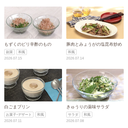
もずくのピリ辛酢のもの
豚肉とみょうがの塩昆布炒め
副菜
和風
和風
2026.07.15
2026.07.14
白ごまプリン
きゅうりの薬味サラダ
お菓子・デザート
和風
サラダ
和風
2026.07.11
2026.07.08