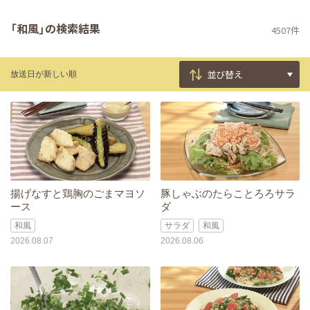
「和風」の検索結果
4507件
放送日が新しい順
揚げなすと鶏胸のごまマヨソ
豚しゃぶのたらことろろサラ
ース
ダ
和風
サラダ
和風
2026.08.07
2026.08.06