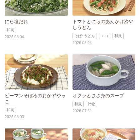
にら塩だれ
トマトとにらのあんかけ冷や
しうどん
和風
そば・うどん
エコ
和風
2026.08.04
2026.08.04
ピーマンそぼろのおかずやっ
オクラとささ身のスープ
こ
和風
汁物
和風
2026.07.31
2026.08.03