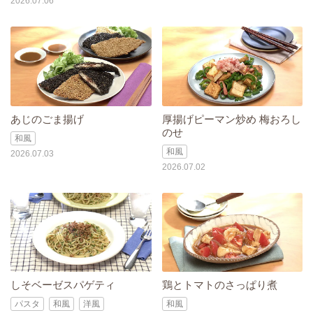
2026.07.06
あじのごま揚げ
厚揚げピーマン炒め 梅おろし
のせ
和風
和風
2026.07.03
2026.07.02
しそベーゼスパゲティ
鶏とトマトのさっぱり煮
パスタ
和風
洋風
和風