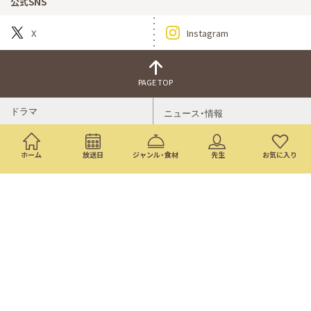
公式SNS
X
Instagram
PAGE TOP
ドラマ
ニュース・情報
映画
バラエティ・音楽
ホーム
放送日
ジャンル・食材
先生
お気に入り
スポーツ
アニメ
ミニ番組
イベント
通販
トップページ
番組表
検索