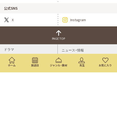
公式SNS
X
Instagram
PAGE TOP
ドラマ
ニュース・情報
映画
バラエティ・音楽
ホーム
放送日
ジャンル・食材
先生
お気に入り
スポーツ
アニメ
ミニ番組
イベント
通販
トップページ
番組表
検索