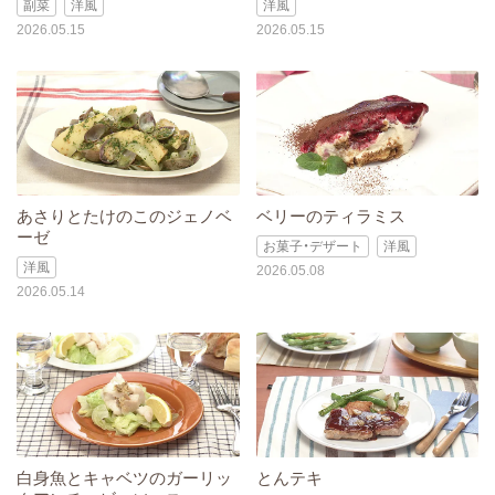
副菜
洋風
洋風
2026.05.15
2026.05.15
あさりとたけのこのジェノベ
ベリーのティラミス
ーゼ
お菓子・デザート
洋風
洋風
2026.05.08
2026.05.14
白身魚とキャベツのガーリッ
とんテキ