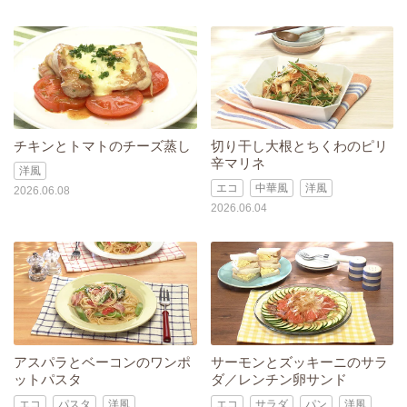
チキンとトマトのチーズ蒸し
切り干し大根とちくわのピリ
辛マリネ
洋風
エコ
中華風
洋風
2026.06.08
2026.06.04
アスパラとベーコンのワンポ
サーモンとズッキーニのサラ
ットパスタ
ダ／レンチン卵サンド
エコ
パスタ
洋風
エコ
サラダ
パン
洋風