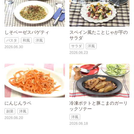
しそベーゼスパゲティ
スペイン風たことじゃが芋の
サラダ
パスタ
和風
洋風
サラダ
洋風
2026.06.30
2026.06.23
にんじんラペ
冷凍ポテトと豚こまのガーリ
ックソテー
副菜
洋風
洋風
2026.06.20
2026.06.18