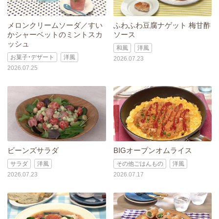
メロンクリームソーダ／すい
ふわふわ豆腐ナゲット 梅甘酢
かシャーベットのミントスカ
ソース
ッシュ
和風
洋風
お菓子・デザート
洋風
2026.07.23
2026.07.25
ビーンズサラダ
BIGオープンオムライス
サラダ
洋風
その他ごはんもの
洋風
2026.07.23
2026.07.17