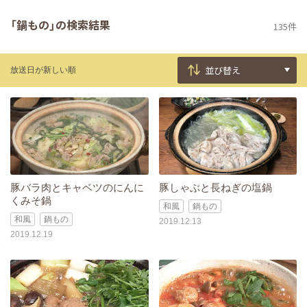
「鍋もの」の検索結果
135件
放送日が新しい順
豚バラ肉とキャベツのにんに
豚しゃぶと長ねぎの塩鍋
くみそ鍋
和風
鍋もの
和風
鍋もの
2019.12.13
2019.12.19