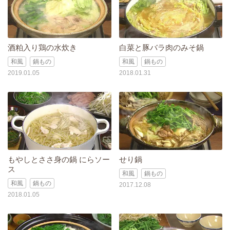
酒粕入り鶏の水炊き
白菜と豚バラ肉のみそ鍋
和風
鍋もの
和風
鍋もの
2019.01.05
2018.01.31
もやしとささ身の鍋 にらソー
せり鍋
ス
和風
鍋もの
和風
鍋もの
2017.12.08
2018.01.05