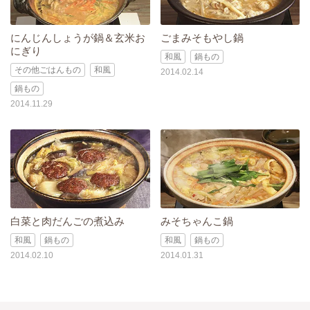
にんじんしょうが鍋＆玄米お
ごまみそもやし鍋
にぎり
和風
鍋もの
その他ごはんもの
和風
2014.02.14
鍋もの
2014.11.29
白菜と肉だんごの煮込み
みそちゃんこ鍋
和風
鍋もの
和風
鍋もの
2014.02.10
2014.01.31