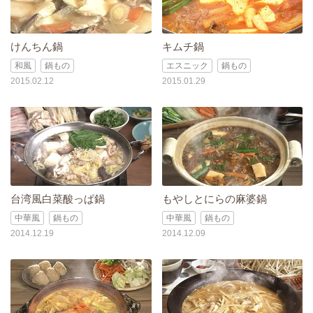
けんちん鍋
キムチ鍋
和風
鍋もの
エスニック
鍋もの
2015.02.12
2015.01.29
台湾風白菜酸っぱ鍋
もやしとにらの麻婆鍋
中華風
鍋もの
中華風
鍋もの
2014.12.19
2014.12.09