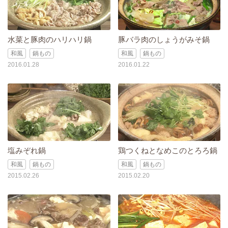
水菜と豚肉のハリハリ鍋
豚バラ肉のしょうがみそ鍋
和風
鍋もの
和風
鍋もの
2016.01.28
2016.01.22
塩みぞれ鍋
鶏つくねとなめこのとろろ鍋
和風
鍋もの
和風
鍋もの
2015.02.26
2015.02.20