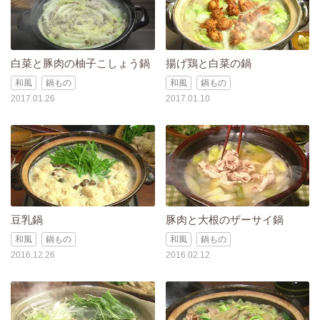
白菜と豚肉の柚子こしょう鍋
揚げ鶏と白菜の鍋
和風
鍋もの
和風
鍋もの
2017.01.26
2017.01.10
豆乳鍋
豚肉と大根のザーサイ鍋
和風
鍋もの
和風
鍋もの
2016.12.26
2016.02.12