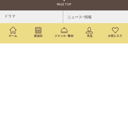
PAGE TOP
ドラマ
ニュース・情報
映画
バラエティ・音楽
ホーム
放送日
ジャンル・食材
先生
お気に入り
スポーツ
アニメ
ミニ番組
イベント
通販
トップページ
番組表
検索
©Nippon Television Network Corporation