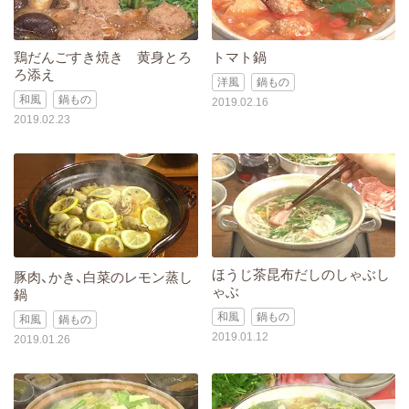
鶏だんごすき焼き 黄身とろ
トマト鍋
ろ添え
洋風
鍋もの
和風
鍋もの
2019.02.16
2019.02.23
ほうじ茶昆布だしのしゃぶし
豚肉、かき、白菜のレモン蒸し
ゃぶ
鍋
和風
鍋もの
和風
鍋もの
2019.01.12
2019.01.26