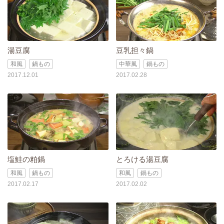
湯豆腐
豆乳担々鍋
和風
鍋もの
中華風
鍋もの
2017.12.01
2017.02.28
塩鮭の粕鍋
とろける湯豆腐
和風
鍋もの
和風
鍋もの
2017.02.17
2017.02.02