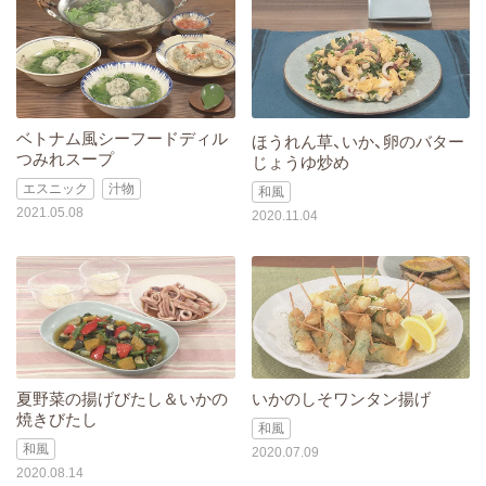
ベトナム風シーフードディル
ほうれん草、いか、卵のバター
つみれスープ
じょうゆ炒め
エスニック
汁物
和風
2021.05.08
2020.11.04
夏野菜の揚げびたし＆いかの
いかのしそワンタン揚げ
焼きびたし
和風
和風
2020.07.09
2020.08.14