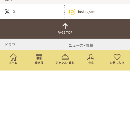
X
Instagram
PAGE TOP
ドラマ
ニュース・情報
映画
バラエティ・音楽
ホーム
放送日
ジャンル・食材
先生
お気に入り
スポーツ
アニメ
ミニ番組
イベント
通販
トップページ
番組表
検索
©Nippon Television Network Corporation