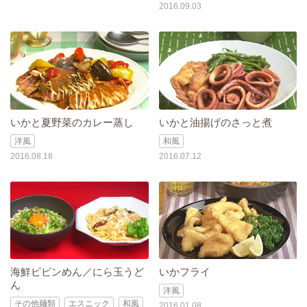
2016.09.03
いかと夏野菜のカレー蒸し
いかと油揚げのさっと煮
洋風
和風
2016.08.18
2016.07.12
海鮮ピビンめん／にら玉うど
いかフライ
ん
洋風
その他麺類
エスニック
和風
2016.01.08