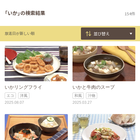
「いか」の検索結果
154件
放送日が新しい順
いかリングフライ
いかと牛肉のスープ
エコ
洋風
和風
汁物
2025.08.07
2025.03.27