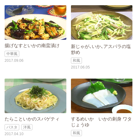
揚げなすといかの南蛮漬け
新じゃが、いか、アスパラの塩
炒め
中華風
2017.09.06
和風
2017.06.05
たらこといかのスパゲティ
するめいか いかの刺身 ワタ
じょうゆ
パスタ
洋風
和風
2017.04.10