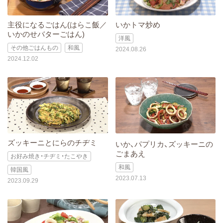
主役になるごはん(はらこ飯／
いかトマ炒め
いかのせバターごはん)
洋風
その他ごはんもの
和風
2024.08.26
2024.12.02
ズッキーニとにらのチヂミ
いか、パプリカ、ズッキーニの
ごまあえ
お好み焼き・チヂミ・たこやき
和風
韓国風
2023.07.13
2023.09.29