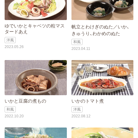
ゆでいかとキャベツの粒マス
帆立とわけぎのぬた／いか、
タードあえ
きゅうり、わかめのぬた
洋風
和風
2023.05.26
2023.04.11
いかと豆腐の煮もの
いかのトマト煮
和風
洋風
2022.10.20
2022.08.12