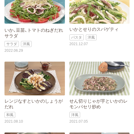
いかとせりのスパゲティ
いか、豆苗、トマトのねぎだれ
サラダ
パスタ
洋風
サラダ
洋風
2021.12.07
2022.06.29
レンジなすといかのしょうが
せん切りじゃが芋といかのレ
だれ
モンパセリ炒め
和風
洋風
2021.08.10
2021.07.05