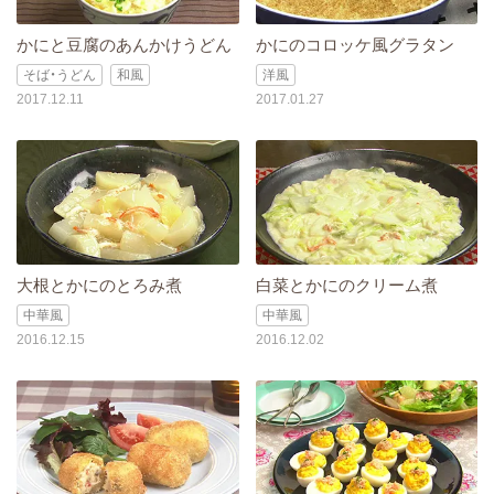
かにと豆腐のあんかけうどん
かにのコロッケ風グラタン
そば・うどん
和風
洋風
2017.12.11
2017.01.27
大根とかにのとろみ煮
白菜とかにのクリーム煮
中華風
中華風
2016.12.15
2016.12.02