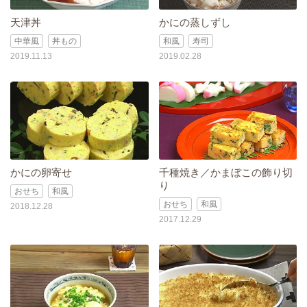
天津丼
かにの蒸しずし
中華風
丼もの
和風
寿司
2019.11.13
2019.02.28
かにの卵寄せ
千種焼き／かまぼこの飾り切
り
おせち
和風
おせち
和風
2018.12.28
2017.12.29