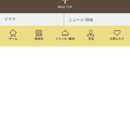
PAGE TOP
ドラマ
ニュース・情報
映画
バラエティ・音楽
ホーム
放送日
ジャンル・食材
先生
お気に入り
スポーツ
アニメ
ミニ番組
イベント
通販
トップページ
番組表
検索
©Nippon Television Network Corporation