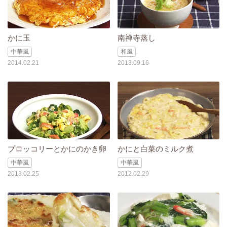
かに玉
南禅寺蒸し
中華風
和風
2014.02.21
2013.09.16
ブロッコリーとかにのかき卵
かにと白菜のミルク煮
中華風
中華風
2013.02.25
2012.02.29