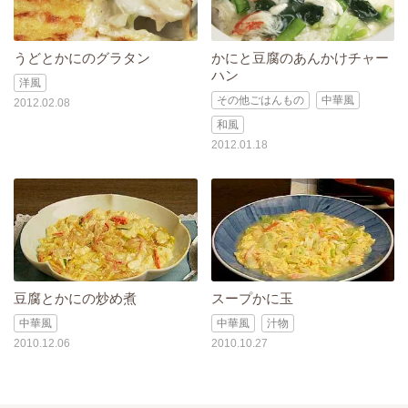
うどとかにのグラタン
かにと豆腐のあんかけチャー
ハン
洋風
その他ごはんもの
中華風
2012.02.08
和風
2012.01.18
豆腐とかにの炒め煮
スープかに玉
中華風
中華風
汁物
2010.12.06
2010.10.27