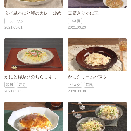
タイ風かにと卵のカレー炒め
豆腐入りかに玉
エスニック
中華風
2021.05.01
2021.03.23
かにと錦糸卵のちらしずし
かにクリームパスタ
和風
寿司
パスタ
洋風
2021.03.03
2020.03.09