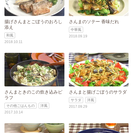
揚げさんまとごぼうのおろし
さんまのソテー 香味だれ
添え
中華風
和風
2018.09.19
2018.10.11
さんまときのこの炊き込みピ
さんまと揚げごぼうのサラダ
ラフ
サラダ
洋風
その他ごはんもの
洋風
2017.09.29
2017.10.14