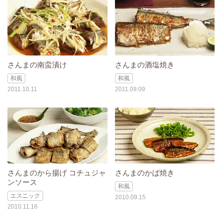
さんまの南蛮漬け
さんまの酒塩焼き
和風
和風
2011.10.11
2011.09.09
さんまのから揚げ コチュジャ
さんまのかば焼き
ンソース
和風
エスニック
2010.09.15
2010.11.16