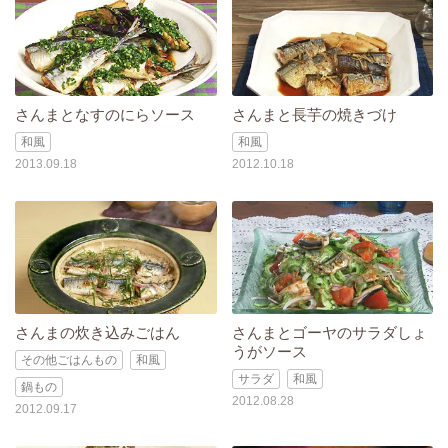
さんまとなすのにらソース
さんまと長芋の焼きづけ
和風
和風
2013.09.18
2012.10.18
さんまの炊き込みごはん
さんまとゴーヤのサラダしょ
うがソース
その他ごはんもの
和風
サラダ
和風
鍋もの
2012.08.28
2012.09.17