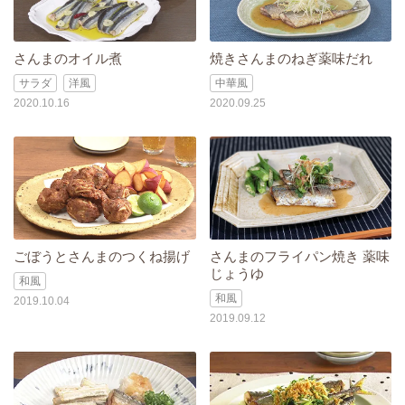
さんまのオイル煮
焼きさんまのねぎ薬味だれ
サラダ
洋風
中華風
2020.10.16
2020.09.25
ごぼうとさんまのつくね揚げ
さんまのフライパン焼き 薬味
じょうゆ
和風
和風
2019.10.04
2019.09.12