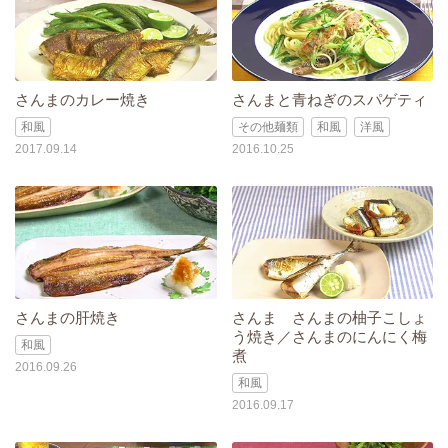
さんまのカレー焼き
さんまと青ねぎのスパゲティ
和風
その他麺類
和風
洋風
2017.09.14
2016.10.25
さんまの肝焼き
さんま さんまの柚子こしょ
う焼き／さんまのにんにく梅
和風
煮
2016.09.26
和風
2016.09.17