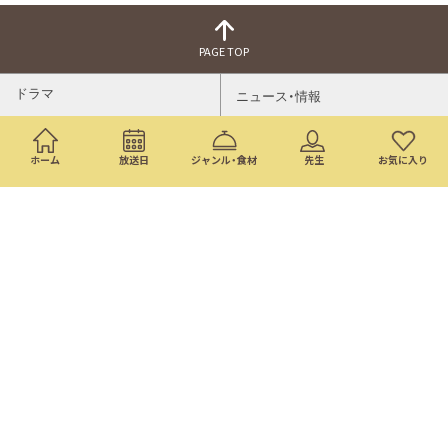
PAGE TOP
ドラマ
ニュース・情報
映画
バラエティ・音楽
ホーム
放送日
ジャンル・食材
先生
お気に入り
スポーツ
アニメ
ミニ番組
イベント
通販
トップページ
番組表
検索
©Nippon Television Network Corporation