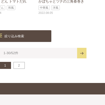
うどん トマトだれ
かぼちゃとツナの三角春巻き
どん
和風
中華風
洋風
4
2022.08.05
絞り込み検索
1-30/52件
1
2