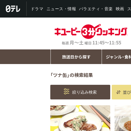
バラエティ・音楽
ニュース・情報
ドラマ
映画
月～土
11:45～11:55
毎週
曜日
放送日から探す
ジャンル・食
「ツナ缶」の検索結果
並び
絞り込み検索