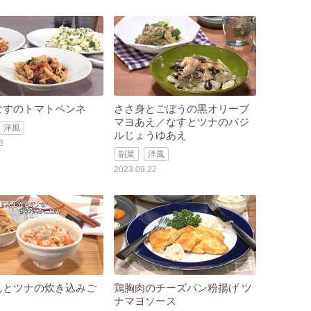
なすのトマトペンネ
ささ身とごぼうの黒オリーブ
マヨあえ／なすとツナのバジ
洋風
ルじょうゆあえ
3
副菜
洋風
2023.09.22
んとツナの炊き込みご
鶏胸肉のチーズパン粉揚げ ツ
ナマヨソース