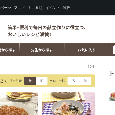
スポーツ
ミニ番組
イベント
アニメ
通販
簡単・便利で毎日の献立作りに役立つ、
おいしいレシピ満載！
材から探す
先生から探す
お気に入り
52件
ト
替え
放送日時
カロリー順
新
旧
高
低