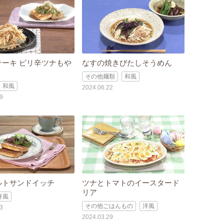
テーキ ピリ辛ツナもや
なすの焼きびたしそうめん
その他麺類
和風
和風
2024.06.22
9
ルトサンドイッチ
ツナとトマトのイースタード
リア
洋風
その他ごはんもの
洋風
3
2024.03.29