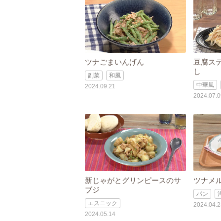
ツナごまいんげん
豆腐ス
し
副菜
和風
中華風
2024.09.21
2024.07.0
新じゃがとグリンピースのサ
ツナメ
ブジ
パン
エスニック
2024.04.2
2024.05.14