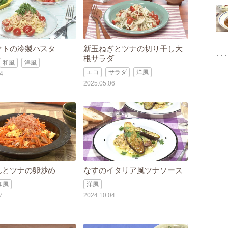
マトの冷製パスタ
新玉ねぎとツナの切り干し大
根サラダ
和風
洋風
エコ
サラダ
洋風
4
2025.05.06
んとツナの卵炒め
なすのイタリア風ツナソース
和風
洋風
7
2024.10.04