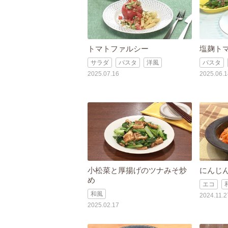
トマトファルシー
塩麹ト
サラダ
パスタ
洋風
パスタ
2025.07.16
2025.06.1
小松菜と厚揚げのツナみそ炒
にんじ
め
エコ
和風
2024.11.2
2025.02.17