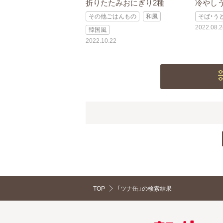
折りたたみおにぎり2種
冷やし
その他ごはんもの
和風
そば・う
2022.08.2
韓国風
2022.10.22
TOP
「ツナ缶」の検索結果