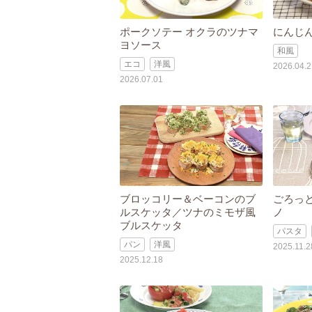
ポークソテー オクラのツナマ
にんじ
ヨソース
和風
エコ
洋風
2026.04.2
2026.07.01
ブロッコリー＆ベーコンのブ
ごろっ
ルスケッタ／ツナのミモザ風
ノ
ブルスケッタ
パスタ
パン
洋風
2025.11.2
2025.12.18