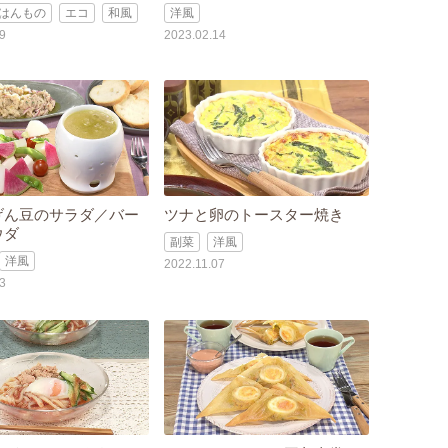
はんもの
エコ
和風
洋風
9
2023.02.14
げん豆のサラダ／バー
ツナと卵のトースター焼き
ウダ
副菜
洋風
洋風
2022.11.07
3