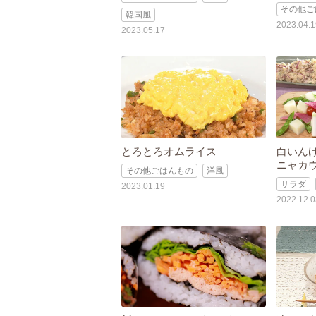
その他ご
韓国風
2023.04.1
2023.05.17
とろとろオムライス
白いん
ニャカ
その他ごはんもの
洋風
サラダ
2023.01.19
2022.12.0