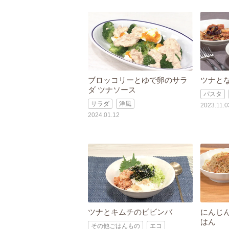
ブロッコリーとゆで卵のサラ
ツナと
ダ ツナソース
パスタ
サラダ
洋風
2023.11.0
2024.01.12
ツナとキムチのビビンバ
にんじ
はん
その他ごはんもの
エコ