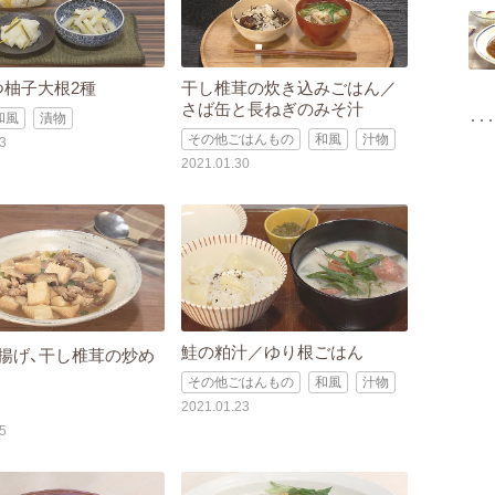
つ柚子大根2種
干し椎茸の炊き込みごはん／
さば缶と長ねぎのみそ汁
和風
漬物
その他ごはんもの
和風
汁物
3
2021.01.30
鮭の粕汁／ゆり根ごはん
揚げ、干し椎茸の炒め
その他ごはんもの
和風
汁物
2021.01.23
5