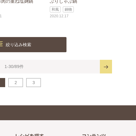
豚肉の重ね塩麹鍋
ぶりしゃぶ鍋
和風
鍋物
1
2020.12.17
絞り込み検索
1-30/89件
2
3
レシピを探す
コンテンツ