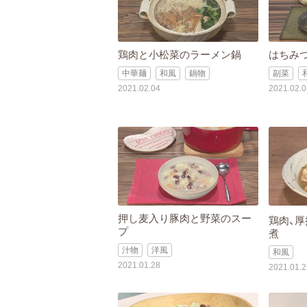
鶏肉と小松菜のラーメン鍋
はちみ
中華麺
和風
鍋物
副菜
2021.02.04
2021.02.0
押し麦入り豚肉と野菜のスー
鶏肉、厚
プ
煮
汁物
洋風
和風
2021.01.28
2021.01.2