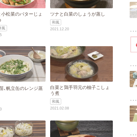
と小松菜のバターじょ
ツナと白菜のしょうが蒸し
め
和風
洋風
2021.12.20
5
白菜と鶏手羽元の柚子こしょ
苗、帆立缶のレンジ蒸
う煮
和風
2021.02.08
0