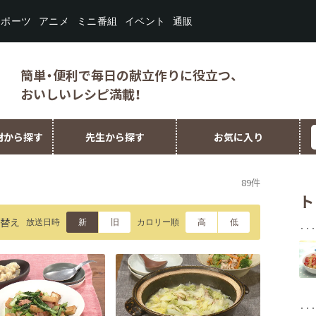
スポーツ
ミニ番組
イベント
アニメ
通販
簡単・便利で毎日の献立作りに役立つ、
おいしいレシピ満載！
材から探す
先生から探す
お気に入り
89件
ト
替え
放送日時
カロリー順
新
旧
高
低