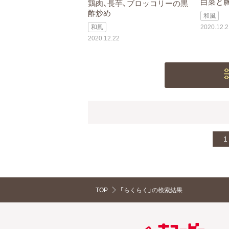
白菜と
鶏肉、長芋、ブロッコリーの黒
酢炒め
和風
和風
2020.12.2
2020.12.22
1
TOP
「らくらく」の検索結果