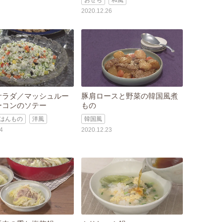
おせち
和風
2020.12.26
サラダ／マッシュルー
豚肩ロースと野菜の韓国風煮
ーコンのソテー
もの
はんもの
洋風
韓国風
4
2020.12.23