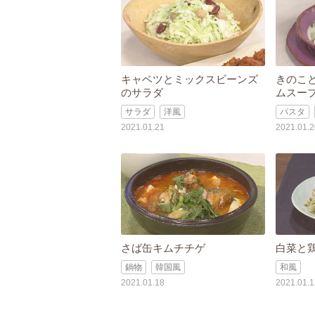
キャベツとミックスビーンズ
きのこ
のサラダ
ムスー
サラダ
洋風
パスタ
2021.01.21
2021.01.2
さば缶キムチチゲ
白菜と
鍋物
韓国風
和風
2021.01.18
2021.01.1