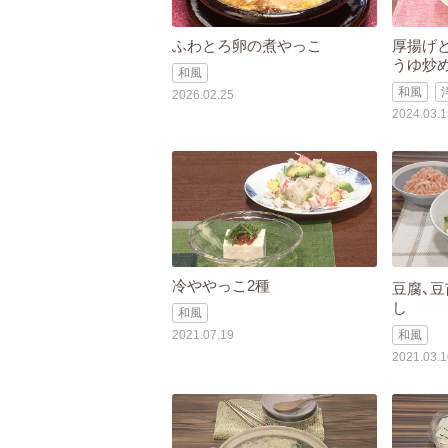
ふわとろ卵の煮やっこ
厚揚げ
うゆ炒
和風
和風
2026.02.25
2024.03.1
冷ややっこ2種
豆腐、豆
し
和風
2021.07.19
和風
2021.03.1