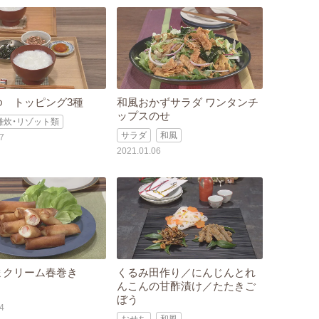
ゆ トッピング3種
和風おかずサラダ ワンタンチ
ップスのせ
雑炊・リゾット類
サラダ
和風
7
2021.01.06
まクリーム春巻き
くるみ田作り／にんじんとれ
んこんの甘酢漬け／たたきご
ぼう
4