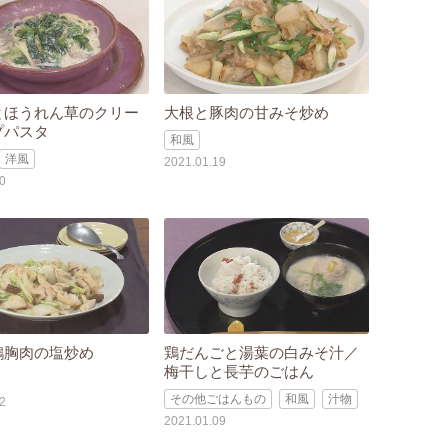
とほうれん草のクリー
大根と豚肉の甘みそ炒め
プパスタ
和風
洋風
2021.01.19
0
鶏胸肉の塩炒め
鶏だんごと湯葉の白みそ汁／
梅干しと長芋のごはん
その他ごはんもの
和風
汁物
2
2021.01.09