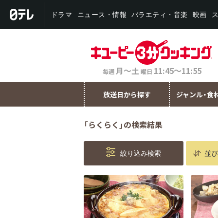
バラエティ・音楽
ニュース・情報
ドラマ
映画
月～土
11:45～11:55
毎週
曜日
放送日から探す
ジャンル・食
「らくらく」の検索結果
並び
絞り込み検索