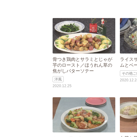
骨つき鶏肉とサラミとじゃが
ライス
芋のロースト／ほうれん草の
ムとベ
焦がしバターソテー
その他ご
洋風
2020.12.2
2020.12.25