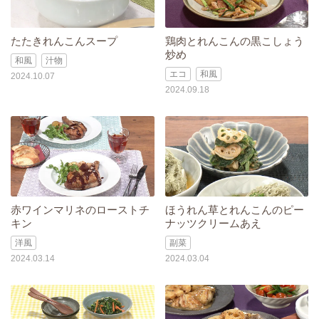
たたきれんこんスープ
鶏肉とれんこんの黒こしょう
炒め
和風
汁物
エコ
和風
2024.10.07
2024.09.18
赤ワインマリネのローストチ
ほうれん草とれんこんのピー
キン
ナッツクリームあえ
洋風
副菜
2024.03.14
2024.03.04