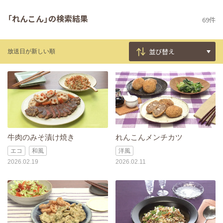
「れんこん」の検索結果
69件
放送日が新しい順
牛肉のみそ漬け焼き
れんこんメンチカツ
エコ
和風
洋風
2026.02.19
2026.02.11