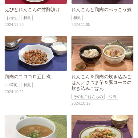
えびとれんこんの甘酢漬け
れんこんと鶏肉のべっこう煮
おせち
和風
和風
2024.12.26
2024.11.05
鶏肉のコロコロ五目煮
れんこん＆鶏肉の炊き込みご
はん／さつま芋＆豚ロースの
中華風
和風
炊き込みごはん
2024.10.22
その他ごはんもの
和風
2024.10.19