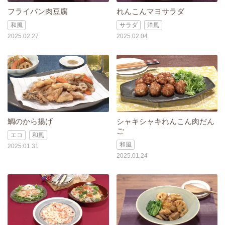
フライパン肉豆腐
れんこんマヨサラダ
和風
サラダ
洋風
2025.02.27
2025.02.04
鯛のから揚げ
シャキシャキれんこん肉だん
ご
エコ
和風
和風
2025.01.31
2025.01.24