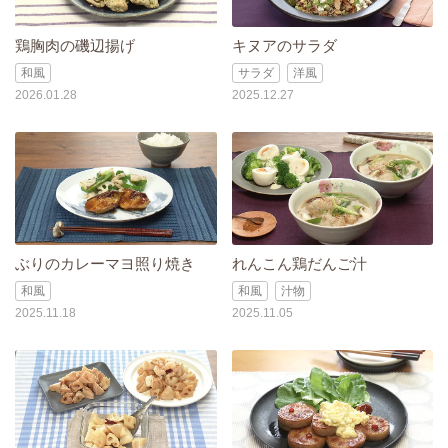
鶏胸肉の磯辺揚げ
キヌアのサラダ
和風
サラダ
洋風
2026.01.28
2025.12.27
ぶりのカレーマヨ照り焼き
れんこん鶏だんご汁
和風
和風
汁物
2025.11.18
2025.11.05