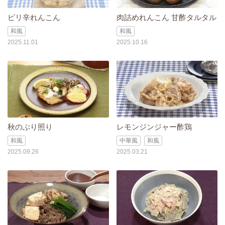
ピリ辛れんこん
肉詰めれんこん 甘酢タルタル
和風
和風
2025.11.01
2025.10.16
秋のぶり照り
レモンジンジャー酢鶏
和風
中華風
和風
2025.09.26
2025.03.21