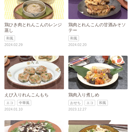
鶏ひき肉とれんこんのレンジ
鶏肉とれんこんの甘酒みそソ
蒸し
テー
和風
和風
2024.02.29
2024.02.20
えび入りれんこんもち
鶏肉入り煮しめ
エコ
中華風
おせち
エコ
和風
2024.01.10
2023.12.27