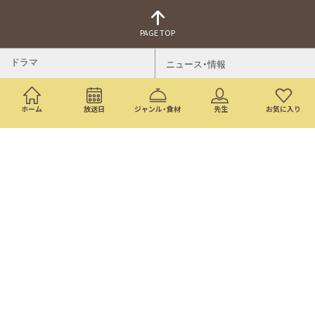
PAGE TOP
ドラマ
ニュース・情報
映画
バラエティ・音楽
ホーム
放送日
ジャンル・食材
先生
お気に入り
スポーツ
アニメ
ミニ番組
イベント
通販
トップページ
番組表
検索
©Nippon Television Network Corporation