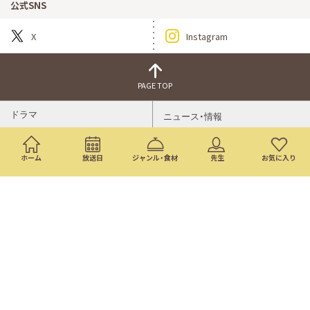
公式SNS
X
Instagram
PAGE TOP
ドラマ
ニュース・情報
映画
バラエティ・音楽
ホーム
放送日
ジャンル・食材
先生
お気に入り
スポーツ
アニメ
ミニ番組
イベント
通販
トップページ
番組表
検索