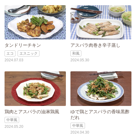
タンドリーチキン
アスパラ肉巻き辛子蒸し
エコ
エスニック
和風
2024.07.03
2024.05.30
鶏肉とアスパラの油淋鶏風
ゆで鶏とアスパラの香味黒酢
だれ
中華風
中華風
2024.05.20
2024.04.30