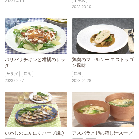
中華風
2023.04.10
2023.03.10
パリパリチキンと柑橘のサラ
鶏肉のファルシー エストラゴ
ダ
ン風味
サラダ
洋風
洋風
2023.02.27
2023.01.28
いわしのにんにくハーブ焼き
アスパラと卵の蒸し汁スープ