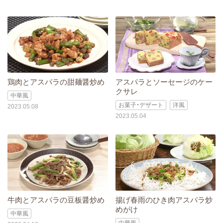
鶏肉とアスパラの甜麺醤炒め
アスパラとソーセージのケー
クサレ
中華風
お菓子・デザート
洋風
2023.05.08
2023.05.04
牛肉とアスパラの豆板醤炒め
揚げ春雨のひき肉アスパラ炒
めがけ
中華風