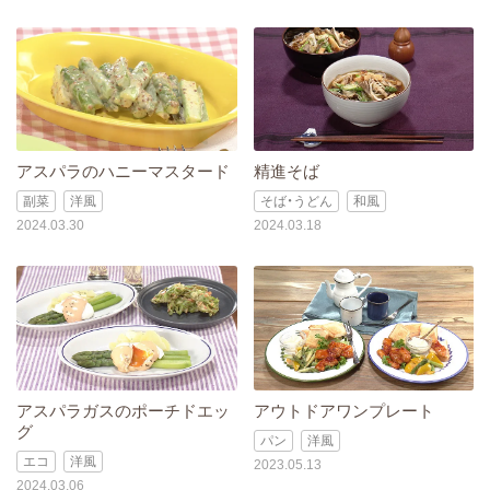
アスパラのハニーマスタード
精進そば
副菜
洋風
そば・うどん
和風
2024.03.30
2024.03.18
アスパラガスのポーチドエッ
アウトドアワンプレート
グ
パン
洋風
エコ
洋風
2023.05.13
2024.03.06