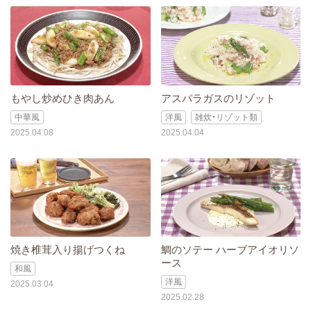
もやし炒めひき肉あん
アスパラガスのリゾット
中華風
洋風
雑炊・リゾット類
2025.04.08
2025.04.04
焼き椎茸入り揚げつくね
鯛のソテー ハーブアイオリソ
ース
和風
洋風
2025.03.04
2025.02.28