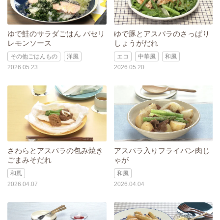
ゆで鮭のサラダごはん パセリ
ゆで豚とアスパラのさっぱり
レモンソース
しょうがだれ
その他ごはんもの
洋風
エコ
中華風
和風
2026.05.23
2026.05.20
さわらとアスパラの包み焼き
アスパラ入りフライパン肉じ
ごまみそだれ
ゃが
和風
和風
2026.04.07
2026.04.04