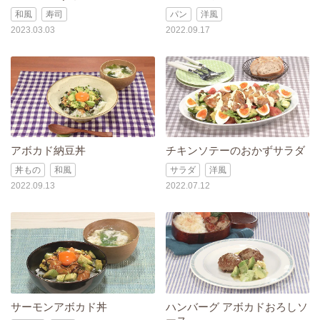
和風
寿司
パン
洋風
2023.03.03
2022.09.17
アボカド納豆丼
チキンソテーのおかずサラダ
丼もの
和風
サラダ
洋風
2022.09.13
2022.07.12
サーモンアボカド丼
ハンバーグ アボカドおろしソ