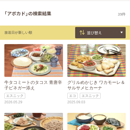
「アボカド」の検索結果
39件
放送日が新しい順
牛タコミートのタコス 青唐辛
グリルめかじき ワカモーレ＆
子ビネガー添え
サルサメヒカーナ
エスニック
エコ
エスニック
2026.05.29
2025.09.03