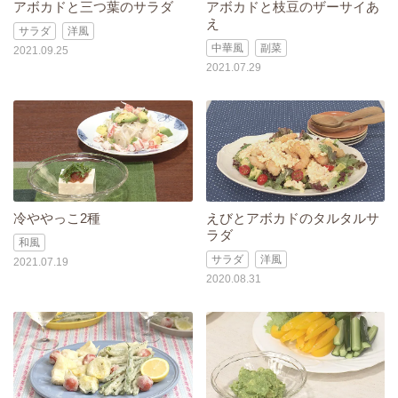
アボカドと三つ葉のサラダ
アボカドと枝豆のザーサイあ
え
サラダ
洋風
中華風
副菜
2021.09.25
2021.07.29
冷ややっこ2種
えびとアボカドのタルタルサ
ラダ
和風
サラダ
洋風
2021.07.19
2020.08.31