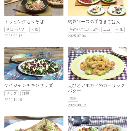
トッピングもりそば
納豆ソースの手巻きごはん
そば・うどん
和風
その他ごはんもの
エコ
和風
2025.08.15
2025.07.04
ケイジャンチキンサラダ
えびとアボカドのガーリック
バター
サラダ
洋風
洋風
2024.11.19
2024.09.12