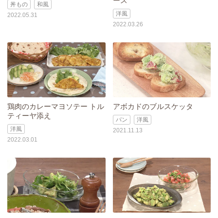
ース
丼もの
和風
洋風
2022.05.31
2022.03.26
鶏肉のカレーマヨソテー トル
アボカドのブルスケッタ
ティーヤ添え
パン
洋風
洋風
2021.11.13
2022.03.01