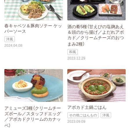
春キャベツ＆豚肉ソテー ケッ
酒の肴5種（甘えびの塩麹あえ
パーソース
＆頭のから揚げ／よだれアボ
カド／クリームチーズのおつ
洋風
まみ2種）
2024.04.08
和風
2023.12.29
アボカド土鍋ごはん
アミューズ3種（クリームチー
ズボール／スタッフドエッグ
その他ごはんもの
洋風
／アボカドクリームのカナッ
2023.09.09
ペ）