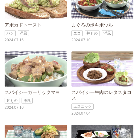
アボカドトースト
まぐろのポキボウル
パン
洋風
エコ
丼もの
洋風
2024.07.16
2024.07.10
スパイシーガーリックマヨ
スパイシー牛肉のレタスタコ
ス
丼もの
洋風
エスニック
2024.07.10
2024.07.04