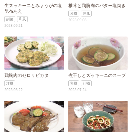
生ズッキーニとみょうがの塩
椎茸と鶏胸肉のバター塩焼き
昆布あえ
和風
洋風
副菜
和風
2023.09.08
2023.09.21
鶏胸肉のセロリピカタ
煮干しとズッキーニのスープ
洋風
和風
汁物
2023.08.22
2023.07.24