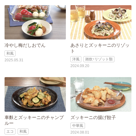
冷やし梅だしおでん
あさりとズッキーニのリゾッ
ト
和風
洋風
雑炊・リゾット類
2025.05.31
2024.09.20
車麩とズッキーニのチャンプ
ズッキーニの揚げ餃子
ルー
中華風
エコ
和風
2024.08.01