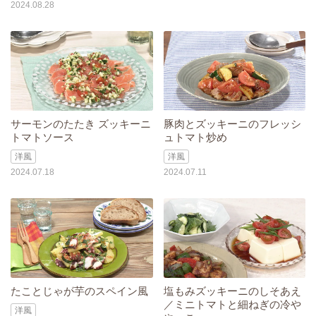
2024.08.28
サーモンのたたき ズッキーニ
豚肉とズッキーニのフレッシ
トマトソース
ュトマト炒め
洋風
洋風
2024.07.18
2024.07.11
たことじゃが芋のスペイン風
塩もみズッキーニのしそあえ
／ミニトマトと細ねぎの冷や
洋風