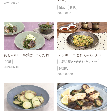
やっこ
2024.06.27
副菜
和風
2024.06.21
あじのロール焼き にらだれ
ズッキーニとにらのチヂミ
和風
お好み焼き・チヂミ・たこやき
2024.06.10
韓国風
2023.09.29