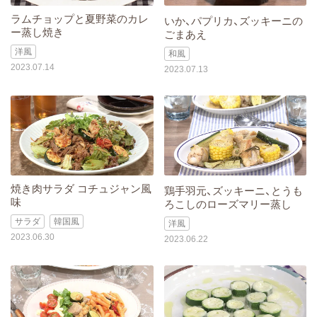
ラムチョップと夏野菜のカレ
いか、パプリカ、ズッキーニの
ー蒸し焼き
ごまあえ
洋風
和風
2023.07.14
2023.07.13
焼き肉サラダ コチュジャン風
鶏手羽元、ズッキーニ、とうも
味
ろこしのローズマリー蒸し
サラダ
韓国風
洋風
2023.06.30
2023.06.22