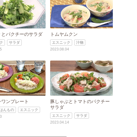
りとパクチーのサラダ
トムヤムクン
ク
サラダ
エスニック
汁物
5
2023.08.04
ンワンプレート
豚しゃぶとトマトのパクチー
サラダ
はんもの
エスニック
エスニック
サラダ
3
2023.04.14