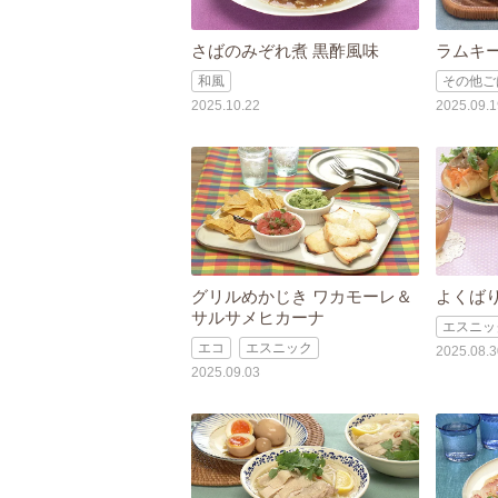
さばのみぞれ煮 黒酢風味
ラムキ
和風
その他ご
2025.10.22
2025.09.1
グリルめかじき ワカモーレ＆
よくば
サルサメヒカーナ
エスニッ
エコ
エスニック
2025.08.3
2025.09.03