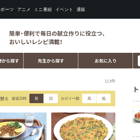
スポーツ
ミニ番組
イベント
アニメ
通販
簡単・便利で毎日の献立作りに役立つ、
おいしいレシピ満載！
材から探す
先生から探す
お気に入り
113件
ト
替え
放送日時
カロリー順
新
旧
高
低