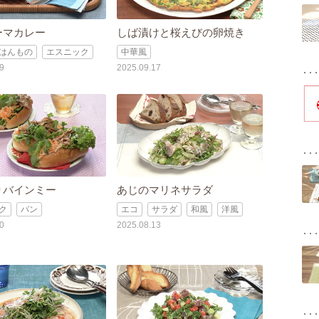
ーマカレー
しば漬けと桜えびの卵焼き
はんもの
エスニック
中華風
9
2025.09.17
りバインミー
あじのマリネサラダ
ク
パン
エコ
サラダ
和風
洋風
0
2025.08.13