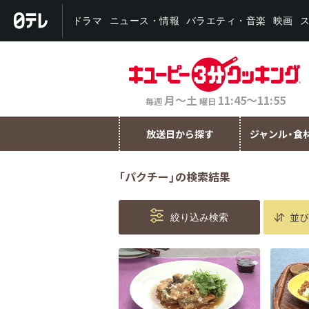
バラエティ・音楽
ニュース・情報
ドラマ
映画
月～土
11:45～11:55
毎週
曜日
放送日から探す
ジャンル・食
「パクチー」の検索結果
並び
絞り込み検索