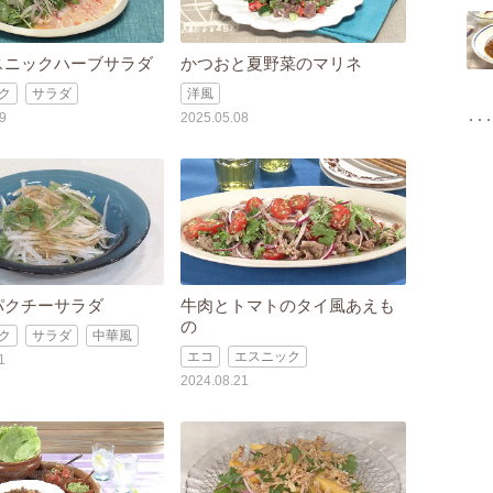
スニックハーブサラダ
かつおと夏野菜のマリネ
ク
サラダ
洋風
9
2025.05.08
パクチーサラダ
牛肉とトマトのタイ風あえも
の
ク
サラダ
中華風
エコ
エスニック
1
2024.08.21