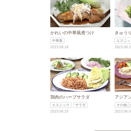
かれいの中華風煮つけ
きゅう
中華風
エスニッ
2023.09.18
2023.08.2
鶏肉のハーブサラダ
アジア
エスニック
サラダ
その他ご
2023.06.15
2023.06.0