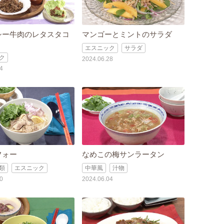
シー牛肉のレタスタコ
マンゴーとミントのサラダ
エスニック
サラダ
ク
2024.06.28
4
フォー
なめこの梅サンラータン
類
エスニック
中華風
汁物
0
2024.06.04