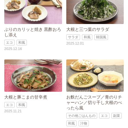
ぶりのカリッと焼き 黒酢おろ
大根と三つ葉のサラダ
し添え
サラダ
和風
韓国風
エコ
和風
2025.12.01
2025.12.16
大根と豚こまの甘辛煮
お麩だんごスープ／青のりチ
ャーハン／切り干し大根のべ
エコ
和風
ったら風
2025.11.21
その他ごはんもの
エコ
副菜
和風
汁物