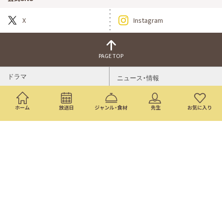
X
Instagram
PAGE TOP
ドラマ
ニュース・情報
映画
バラエティ・音楽
ホーム
放送日
ジャンル・食材
先生
お気に入り
スポーツ
アニメ
ミニ番組
イベント
通販
トップページ
番組表
検索
©Nippon Television Network Corporation