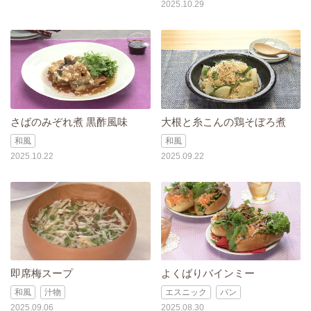
2025.10.29
さばのみぞれ煮 黒酢風味
大根と糸こんの鶏そぼろ煮
和風
和風
2025.10.22
2025.09.22
即席梅スープ
よくばりバインミー
和風
汁物
エスニック
パン
2025.09.06
2025.08.30