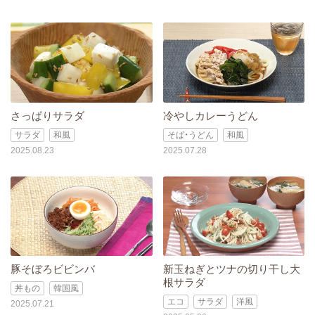
さっぱりサラダ
冷やしカレーうどん
サラダ
和風
そば・うどん
和風
2025.08.23
2025.07.28
豚そぼろビビンバ
新玉ねぎとツナの切り干し大
根サラダ
丼もの
韓国風
エコ
サラダ
洋風
2025.07.21