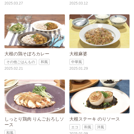
2025.03.27
2025.03.12
大根の鶏そぼろカレー
大根麻婆
その他ごはんもの
和風
中華風
2025.02.21
2025.01.29
しっとり鶏肉 りんごおろしソ
大根ステーキ のりソース
ース
エコ
和風
洋風
和風
2025.01.09