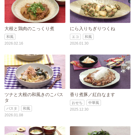
大根と鶏肉のこっくり煮
にら入りちぎりつくね
和風
エコ
和風
2026.02.16
2026.01.30
ツナと大根の和風きのこパス
香り煮豚／紅白なます
タ
おせち
中華風
パスタ
和風
2025.12.30
2026.01.08