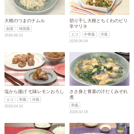
大根のつまのナムル
切り干し大根とちくわのピリ
辛マリネ
副菜
韓国風
エコ
中華風
洋風
2026.06.10
2026.06.04
塩から揚げ 七味レモンおろし
ささ身と青菜の汁だくみぞれ
煮
エコ
和風
洋風
和風
2026.04.10
2026.02.18