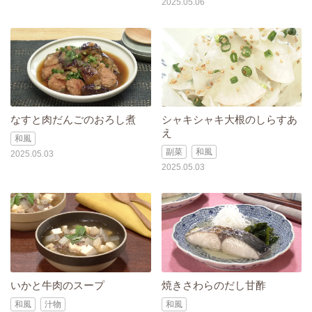
2025.05.06
なすと肉だんごのおろし煮
シャキシャキ大根のしらすあ
え
和風
副菜
和風
2025.05.03
2025.05.03
いかと牛肉のスープ
焼きさわらのだし甘酢
和風
汁物
和風