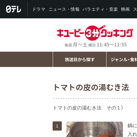
バラエティ・音楽
ニュース・情報
ドラマ
映画
月～土
11:45～11:55
毎週
曜日
放送日から探す
ジャンル・食
トマトの皮の湯むき法 
トマトの皮の湯むき法 その１）
鍋
1
入