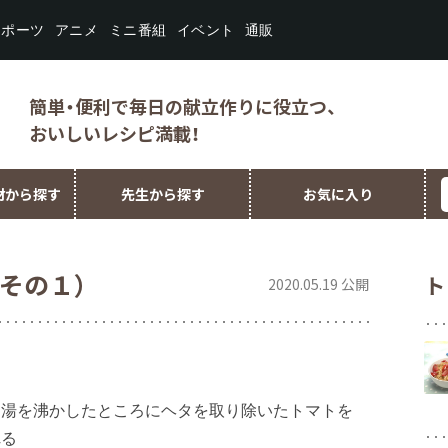
スポーツ
ミニ番組
イベント
アニメ
通販
簡単・便利で毎日の献立作りに役立つ、
おいしいレシピ満載！
材から探す
先生から探す
お気に入り
その１）
ト
2020.05.19 公開
に湯を沸かしたところにヘタを取り除いたトマトを
れる