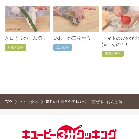
きゅうりのせん切り
いわしの三枚おろし
トマトの皮の湯
法 その１）
野菜の基本
魚の基本
野菜の基本
TOP
トピックス
【5月の土曜日企画】のっけて混ぜるごはんと麺