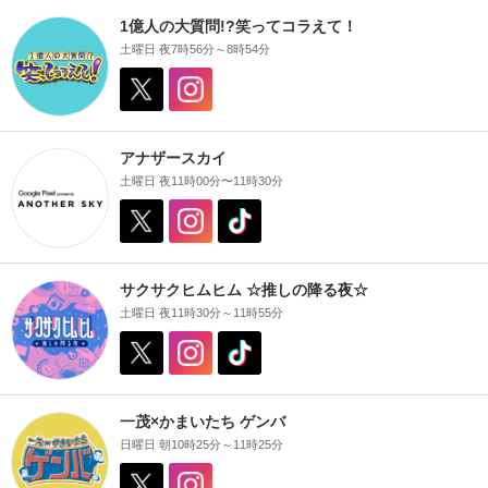
1億人の大質問!?笑ってコラえて！
土曜日 夜7時56分～8時54分
アナザースカイ
土曜日 夜11時00分〜11時30分
サクサクヒムヒム ☆推しの降る夜☆
土曜日 夜11時30分～11時55分
一茂×かまいたち ゲンバ
日曜日 朝10時25分～11時25分