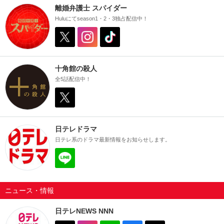
離婚弁護士 スパイダー
Huluにてseason1・2・3独占配信中！
十角館の殺人
全5話配信中！
日テレドラマ
日テレ系のドラマ最新情報をお知らせします。
ニュース
・
情報
日テレNEWS NNN