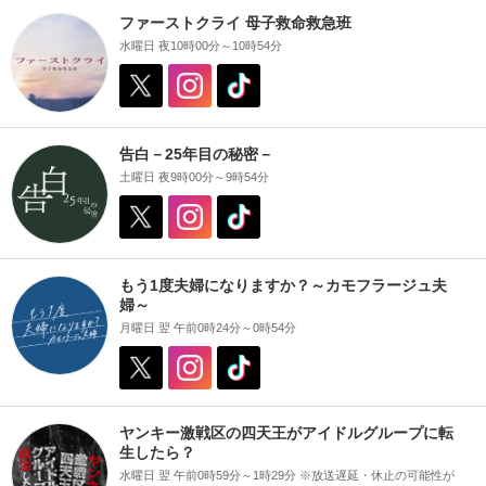
ファーストクライ 母子救命救急班
水曜日 夜10時00分～10時54分
告白－25年目の秘密－
土曜日 夜9時00分～9時54分
もう1度夫婦になりますか？～カモフラージュ夫
婦～
月曜日 翌 午前0時24分～0時54分
ヤンキー激戦区の四天王がアイドルグループに転
生したら？
水曜日 翌 午前0時59分～1時29分 ※放送遅延・休止の可能性が