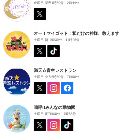
金曜日 深夜1時59分～2時44分
オー！マイゴッド！私だけの神様、教えます
土曜日 朝10時30分～11時25分
満天☆青空レストラン
土曜日 夕方6時30分～7時00分
嗚呼!!みんなの動物園
土曜日 夜7時00分～7時56分