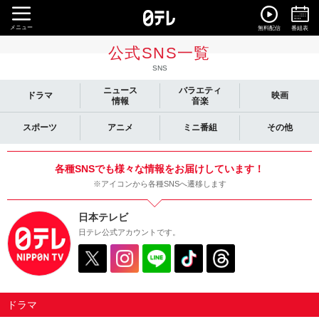
メニュー
無料配信
番組表
公式SNS一覧
SNS
ニュース
バラエティ
ドラマ
映画
情報
音楽
スポーツ
アニメ
ミニ番組
その他
各種SNSでも様々な情報をお届けしています！
※アイコンから各種SNSへ遷移します
日本テレビ
日テレ公式アカウントです。
ドラマ