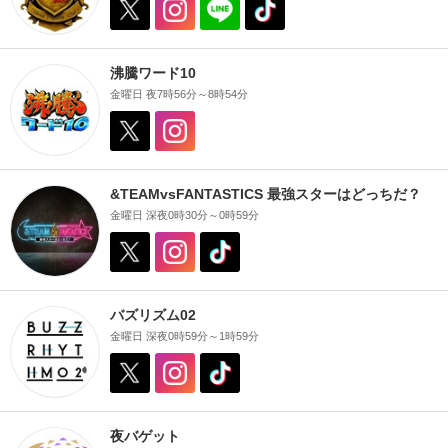
沸騰ワード10
金曜日 夜7時56分～8時54分
&TEAMvsFANTASTICS 最強スターはどっちだ？
金曜日 深夜0時30分～0時59分
バズリズム02
金曜日 深夜0時59分～1時59分
夜バゲット