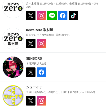
月～木曜日 夜11時00分～11時59分、金曜日 夜11時59分～0時
30分
news zero 取材班
日本テレビ「news zero」取材班です。
SENSORS
木曜深夜 月1放送
シューイチ
土曜日 朝5時55分～9時25分、日曜日 朝7時30分～10時25分