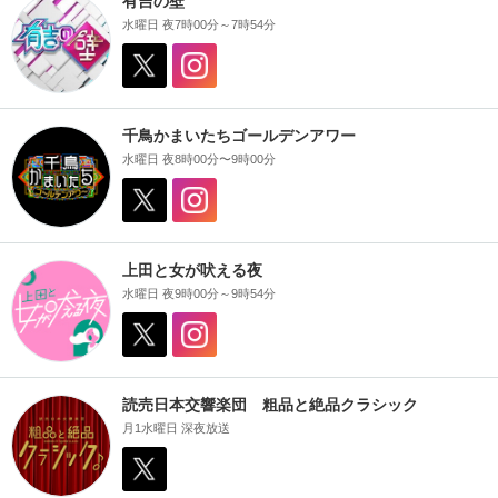
有吉の壁
水曜日 夜7時00分～7時54分
千鳥かまいたちゴールデンアワー
水曜日 夜8時00分〜9時00分
上田と女が吠える夜
水曜日 夜9時00分～9時54分
読売日本交響楽団 粗品と絶品クラシック
月1水曜日 深夜放送