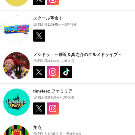
スクール革命！
日曜日 昼11時45分～0時45分
メシドラ ～兼近＆真之介のグルメドライブ～
日曜日 昼0時45分～2時00分
timelesz ファミリア
日曜日 昼2時00分～3時00分
笑点
日曜日 夕方5時30分～夜6時00分