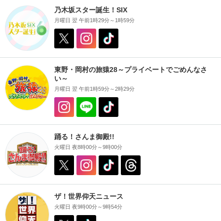
乃木坂スター誕生！SIX
月曜日 翌 午前1時29分～1時59分
東野・岡村の旅猿28～プライベートでごめんなさ
い～
月曜日 翌 午前1時59分～2時29分
踊る！さんま御殿!!
火曜日 夜8時00分～9時00分
ザ！世界仰天ニュース
火曜日 夜9時00分～9時54分