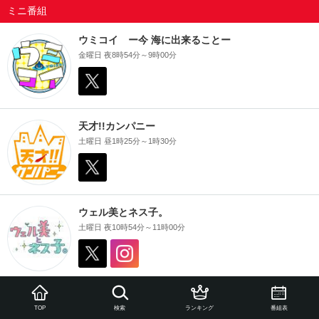
ミニ番組
ウミコイ ー今 海に出来ることー
金曜日 夜8時54分～9時00分
天才!!カンパニー
土曜日 昼1時25分～1時30分
ウェル美とネス子。
土曜日 夜10時54分～11時00分
博士は今日も嫉妬する
TOP
検索
ランキング
番組表
日曜日 夜6時55分～7時00分