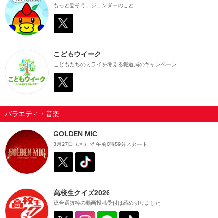
もっと話そう、ジェンダーのこと
こどもウイーク
こどもたちのミライを考える報道局のキャンペーン
バラエティ
・
音楽
GOLDEN MIC
8月27日（木）翌 午前0時59分スタート
高校生クイズ2026
総合選抜枠の動画投稿受付は締め切りました