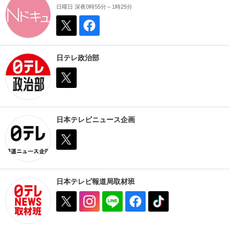
日曜日 深夜0時55分～1時25分
日テレ政治部
日本テレビニュース企画
日本テレビ報道局取材班