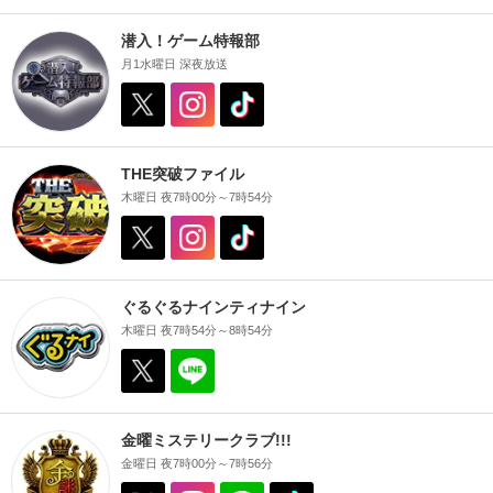
潜入！ゲーム特報部
月1水曜日 深夜放送
THE突破ファイル
木曜日 夜7時00分～7時54分
ぐるぐるナインティナイン
木曜日 夜7時54分～8時54分
金曜ミステリークラブ!!!
金曜日 夜7時00分～7時56分