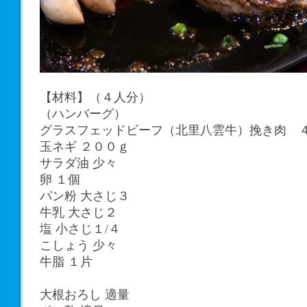
【材料】（４人分）
（ハンバーグ）
グラスフェッドビーフ（北里八雲牛）挽き肉 
玉ネギ ２００ｇ
サラダ油 少々
卵 １個
パン粉 大さじ３
牛乳 大さじ２
塩 小さじ１/４
こしょう 少々
牛脂 １片
大根おろし 適量