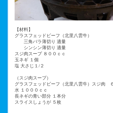
【材料】
グラスフェッドビーフ（北里八雲牛）
三角バラ薄切り 適量
シンシン薄切り 適量
スジ肉スープ ８００ｃｃ
玉ネギ １個
塩 大さじ１/２
（スジ肉スープ）
グラスフェッドビーフ（北里八雲牛）スジ肉 
水 １０００ｃｃ
長ネギの青い部分 １本分
スライスしょうが ５枚