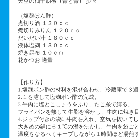
天空の柚子胡椒（青と青） 少々
（塩麹ぽん酢）
煮切り酒 １２０ｃｃ
煮切りみりん １２０ｃｃ
だいだい汁 １８０ｃｃ
液体塩麹 １８０ｃｃ
焼き昆布 １０ｃｍ
花かつお 適量
【作り方】
1.塩麹ポン酢の材料を混ぜ合わせ、冷蔵庫で３
2.１を濾して塩麹ポン酢の完成。
3.牛肉に塩とこしょうをふり、たこ糸で縛る。
フライパンを熱して牛脂を溶かし、牛肉に焼き
4.ジップ付きの袋に牛肉を入れ、空気を抜いて
大きめの鍋に６１℃の湯を沸かし、牛肉を袋ご
温度をなるべくキープしながら１時間ほど湯煎