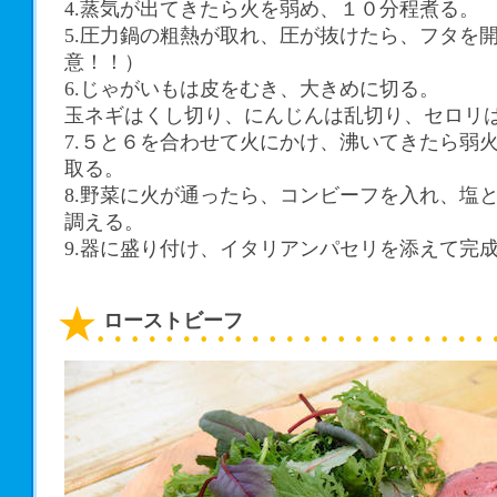
4.蒸気が出てきたら火を弱め、１０分程煮る。
5.圧力鍋の粗熱が取れ、圧が抜けたら、フタを
意！！）
6.じゃがいもは皮をむき、大きめに切る。
玉ネギはくし切り、にんじんは乱切り、セロリ
7.５と６を合わせて火にかけ、沸いてきたら弱
取る。
8.野菜に火が通ったら、コンビーフを入れ、塩
調える。
9.器に盛り付け、イタリアンパセリを添えて完
ローストビーフ