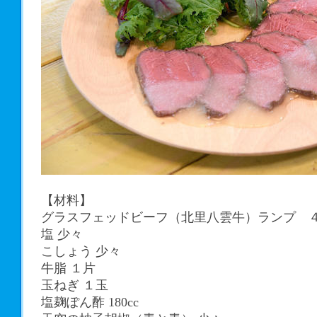
【材料】
グラスフェッドビーフ（北里八雲牛）ランプ 
塩 少々
こしょう 少々
牛脂 １片
玉ねぎ １玉
塩麹ぽん酢 180cc