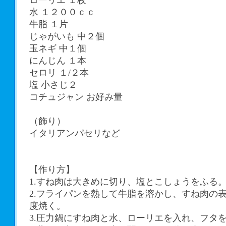
ローリエ １枚
水 １２００ｃｃ
牛脂 １片
じゃがいも 中２個
玉ネギ 中１個
にんじん １本
セロリ １/２本
塩 小さじ２
コチュジャン お好み量
（飾り）
イタリアンパセリなど
【作り方】
1.すね肉は大きめに切り、塩とこしょうをふる
2.フライパンを熱して牛脂を溶かし、すね肉の
度焼く。
3.圧力鍋にすね肉と水、ローリエを入れ、フタ